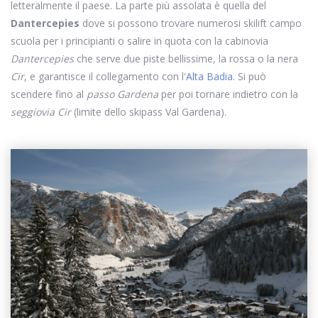
letteralmente il paese. La parte più assolata è quella del
Dantercepies
dove si possono trovare numerosi skilift campo
scuola per i principianti o salire in quota con la cabinovia
Dantercepies
che serve due piste bellissime, la rossa o la nera
Cir
, e garantisce il collegamento con l'
Alta Badia
. Si può
scendere fino al
passo Gardena
per poi tornare indietro con la
seggiovia Cir
(limite dello skipass Val Gardena).