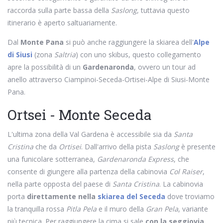
raccorda sulla parte bassa della
Saslong
, tuttavia questo
itinerario è aperto saltuariamente.
Dal
Monte Pana
si può anche raggiungere la skiarea dell'
Alpe
di Siusi
(zona
Saltria
) con uno skibus, questo collegamento
apre la possibilità di un
Gardenaronda
, ovvero un tour ad
anello attraverso Ciampinoi-Seceda-Ortisei-Alpe di Siusi-Monte
Pana.
Ortsei - Monte Seceda
L'ultima zona della Val Gardena è accessibile sia da
Santa
Cristina
che da
Ortisei
. Dall'arrivo della pista
Saslong
è presente
una funicolare sotterranea,
Gardenaronda Express
, che
consente di giungere alla partenza della cabinovia
Col Raiser
,
nella parte opposta del paese di
Santa Cristina
. La cabinovia
porta
direttamente nella
skiarea del Seceda
dove troviamo
la tranquilla rossa
Pitla Pela
e il muro della
Gran Pela
, variante
più tecnica. Per raggiungere la cima si sale
con la seggiovia