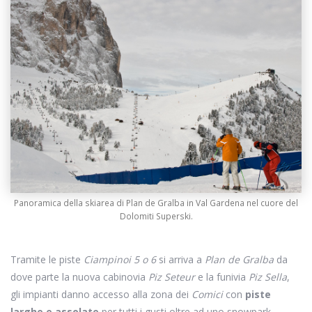
Panoramica della skiarea di Plan de Gralba in Val Gardena nel cuore del
Dolomiti Superski.
Tramite le piste
Ciampinoi 5 o 6
si arriva a
Plan de Gralba
da
dove parte la nuova cabinovia
Piz Seteur
e la funivia
Piz Sella
,
gli impianti danno accesso alla zona dei
Comici
con
piste
larghe e assolate
per tutti i gusti oltre ad uno snowpark