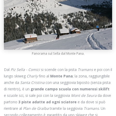
Panorama sul Sella dal Monte Pana.
Dal
Piz Sella - Comici
si scende con la pista
Tramans
e poi con il
lungo skiweg
Charly
fino al
Monte Pana
; la zona, raggiungibile
anche da
Santa Cristina
con una seggiovia biposto (senza pista
di rientro), è un
grande campo scuola con numerosi skilift
e scuole sci, si sale poi con la seggiovia
Mont de Seura
da dove
partono
3 piste adatte ad ogni sciatore
e da dove si può
rientrare al
Plan de Gralba
tramite la seggiovia
Tramans
. Un
secondo collegamento è garantito da uno skiweg che si