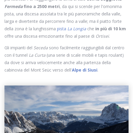
Fermeda
fino a 2500 metri
, da qui si scende per l'omonima
pista, una discesa assolata tra le più panoramiche della valle,
larga e divertente da percorrere fino a valle; ma il piatto forte
della zona è la lunghissima
pista
La Longia
che
in più di 10 km
offre una discesa emozionante fino al paese di
Ortisei
.
Gli impianti del
Seceda
sono facilmente raggiungibili dal centro
con il tunnel
La Curta
(una serie di scale mobili e tapis roulant)
da dove si arriva velocemente anche alla partenza della
cabinovia del Mont Seüc verso dell'
Alpe di Siusi
.