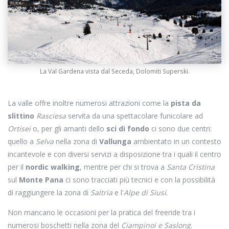
La Val Gardena vista dal Seceda, Dolomiti Superski.
La valle offre inoltre numerosi attrazioni come la
pista da
slittino
Rasciesa
servita da una spettacolare funicolare ad
Ortisei
o, per gli amanti dello
sci di fondo
ci sono due centri:
quello a
Selva
nella zona di
Vallunga
ambientato in un contesto
incantevole e con diversi servizi a disposizione tra i quali il centro
per il
nordic walking
, mentre per chi si trova a
Santa Cristina
sul
Monte Pana
ci sono tracciati più tecnici e con la possibilità
di raggiungere la zona di
Saltria
e l'
Alpe di Siusi
.
Non mancano le occasioni per la pratica del freeride tra i
numerosi boschetti nella zona del
Ciampinoi e Saslong
.