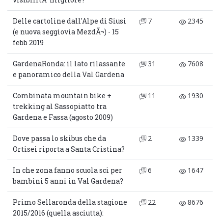
Delle cartoline dall'Alpe di Siusi
7
2345
(e nuova seggiovia MezdÃ¬) - 15
febb 2019
GardenaRonda: il lato rilassante
31
7608
e panoramico della Val Gardena
Combinata mountain bike +
11
1930
trekking al Sassopiatto tra
Gardena e Fassa (agosto 2009)
Dove passa lo skibus che da
2
1339
Ortisei riporta a Santa Cristina?
In che zona fanno scuola sci per
6
1647
bambini 5 anni in Val Gardena?
Primo Sellaronda della stagione
22
8676
2015/2016 (quella asciutta):