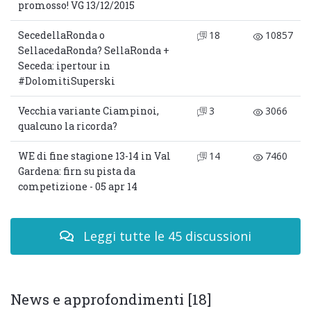
promosso! VG 13/12/2015
SecedellaRonda o
18
10857
SellacedaRonda? SellaRonda +
Seceda: ipertour in
#DolomitiSuperski
Vecchia variante Ciampinoi,
3
3066
qualcuno la ricorda?
WE di fine stagione 13-14 in Val
14
7460
Gardena: firn su pista da
competizione - 05 apr 14
Leggi tutte le 45 discussioni
News e approfondimenti [18]