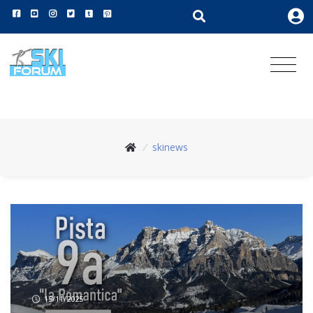
/
skinews
13/11/2025