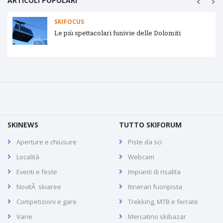
ARTICOLI POPOLARI
SKIFOCUS
Tipologie impianti di risalita
SKINEWS
TUTTO SKIFORUM
Aperture e chiusure
Piste da sci
Località
Webcam
Eventi e feste
Impianti di risalita
NovitÃ skiaree
Itinerari fuoripista
Competizioni e gare
Trekking, MTB e ferrate
Varie
Mercatino skibazar