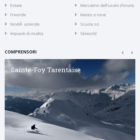
Estate
Mercatino dell'usato (forum)
Freeride
Meteo e neve
NovitÃ aziende
Scuola sci
Impianti di risalita
Skiworld
COMPRENSORI
Sainte-Foy Tarentaise