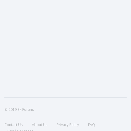
© 2019 SkiForum.
Contact Us
About Us
Privacy Policy
FAQ