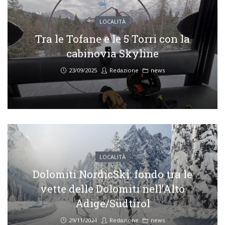
LOCALITÀ
Tra le Tofane e le 5 Torri con la
cabinovia Skyline
23/09/2025
Redazione
news
LOCALITÀ
Dolomiti NordicSki: fondo tra le
vette delle Dolomiti nell’Alto
Adige/Südtirol
29/11/2024
Redazione
news