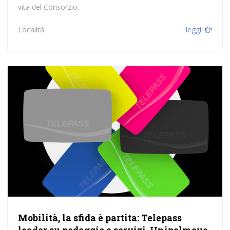
vita del Consorzio.
Località
leggi
Mobilità, la sfida è partita: Telepass