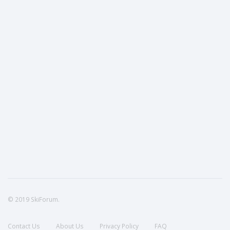
© 2019 SkiForum.
Contact Us
About Us
Privacy Policy
FAQ