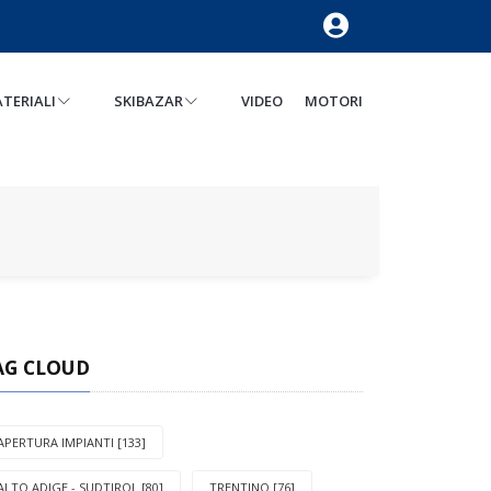
TERIALI
SKIBAZAR
VIDEO
MOTORI
AG CLOUD
APERTURA IMPIANTI [133]
ALTO ADIGE - SUDTIROL [80]
TRENTINO [76]