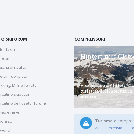
O SKIFORUM
COMPRENSORI
te da sci
Maseben - Vallelunga
Hintertuxer Glets
bcam
ianti di risalita
nerari fuoripista
Comprensorio di Maseben -
Recensione della localit
ekking, MTB e ferrate
Vallelunga, nella zona della
turistica di Hintertux in
rcatino skibazar
Val Venosta.
Austria
rcatino dell'usato (forum)
teo e neve
Turismo
e comprenso
ola sci
vai alle recensione e b
iworld