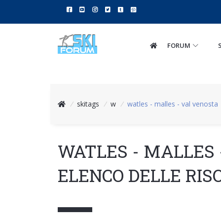
FORUM
/
skitags
/
w
/
watles - malles - val venosta
WATLES - MALLES 
ELENCO DELLE RIS