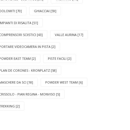
DOLOMITI [70]
GHIACCIAI [59]
IMPIANTI DI RISALITA [51]
COMPRENSORI SCIISTICI [43]
VALLE AURINA [17]
PORTARE VIDEOCAMERA IN PISTA [2]
POWDER EAST TEAM [2]
PISTE FACILI [2]
PLAN DE CORONES - KRONPLATZ [58]
MASCHERE DA SCI [18]
POWDER WEST TEAM [6]
CRISSOLO - PIAN REGINA - MONVISO [5]
TREKKING [2]