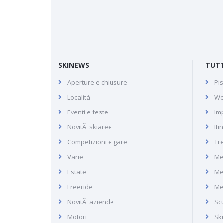
SKINEWS
TUTT
Aperture e chiusure
Pis
Anzère
Località
We
Eventi e feste
Imp
NovitÃ skiaree
Iti
Recensione di Anzère in
Competizioni e gare
Tr
Svizzera, sciare fino a 2500 m
Varie
Me
di altitudine
Estate
Me
Freeride
Me
NovitÃ aziende
Scu
Motori
Sk