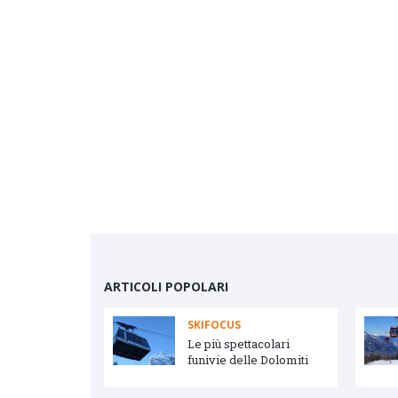
ARTICOLI POPOLARI
SKIFOCUS
vetta e Arabba
Le più spettacolari
funivie delle Dolomiti