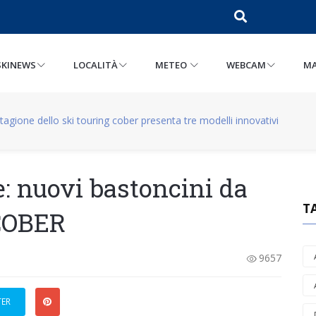
SKINEWS
LOCALITÀ
METEO
WEBCAM
MA
tagione dello ski touring cober presenta tre modelli innovativi
e: nuovi bastoncini da
T
 COBER
9657
TER