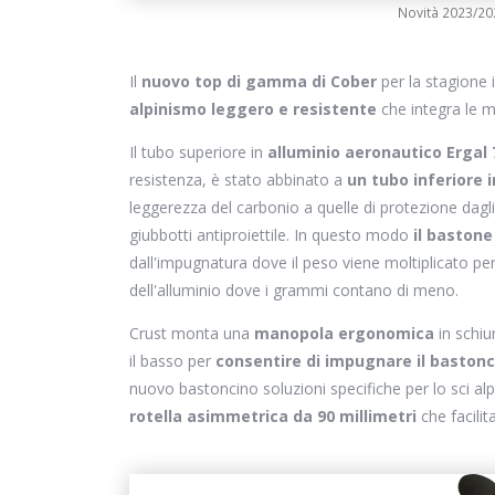
Novità 2023/20
Il
nuovo top di gamma di Cober
per la stagione
alpinismo leggero e resistente
che integra le mi
Il tubo superiore in
alluminio aeronautico Ergal 
resistenza, è stato abbinato a
un tubo inferiore 
leggerezza del carbonio a quelle di protezione dagli 
giubbotti antiproiettile. In questo modo
il baston
dall'impugnatura dove il peso viene moltiplicato per 
dell'alluminio dove i grammi contano di meno.
Crust monta una
manopola ergonomica
in schi
il basso per
consentire di impugnare il bastonc
nuovo bastoncino soluzioni specifiche per lo sci al
rotella asimmetrica da 90 millimetri
che facilit