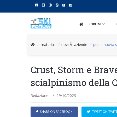
FORUM
/
materiali
/
novitÃ aziende
/
per la nuova s
Crust, Storm e Brav
scialpinismo della
Redazione
/
19/10/2023
SHARE ON FACEBOOK
TWEET ON TWIT