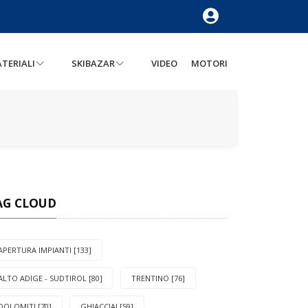
TERIALI
SKIBAZAR
VIDEO
MOTORI
AG CLOUD
APERTURA IMPIANTI [133]
ALTO ADIGE - SUDTIROL [80]
TRENTINO [76]
DOLOMITI [70]
GHIACCIAI [59]