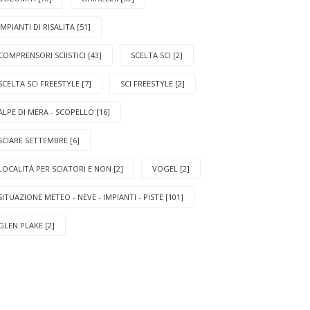
IMPIANTI DI RISALITA [51]
COMPRENSORI SCIISTICI [43]
SCELTA SCI [2]
SCELTA SCI FREESTYLE [7]
SCI FREESTYLE [2]
ALPE DI MERA - SCOPELLO [16]
SCIARE SETTEMBRE [6]
LOCALITÀ PER SCIATORI E NON [2]
VOGEL [2]
SITUAZIONE METEO - NEVE - IMPIANTI - PISTE [101]
GLEN PLAKE [2]