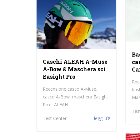
Ba
Caschi ALEAH A-Muse
ca
A-Bow & Maschera sci
Ca
Easight Pro
Rece
Recensione casco A-Muse,
bas
casco A-Bow, maschera Easight
Mas
Pro - ALEAH
Tes
Test Center
leggi