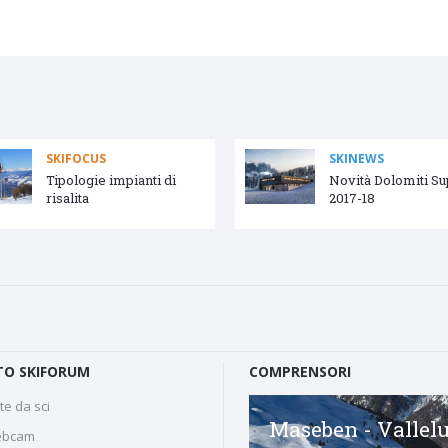
SKIFOCUS
SKINEWS
Tipologie impianti di
Novità Dolomiti S
risalita
2017-18
O SKIFORUM
COMPRENSORI
te da sci
Courmayeur - Monte
Maseben - Vallel
bcam