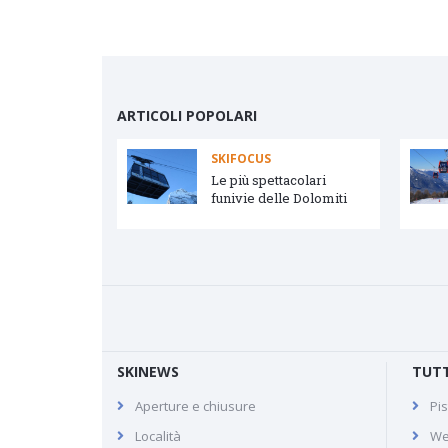
ARTICOLI POPOLARI
SKIFOCUS
vetta e Arabba
Le più spettacolari
funivie delle Dolomiti
SKINEWS
TUTT
Aperture e chiusure
Pis
Nordkette Innsbruck
Località
We