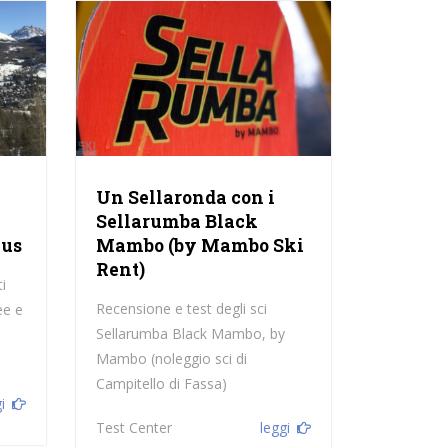
Un Sellaronda con i
Sellarumba Black
ius
Mambo (by Mambo Ski
Rent)
i
Recensione e test degli sci
ee e
Sellarumba Black Mambo, by
Mambo (noleggio sci di
Campitello di Fassa)
i
Test Center
leggi