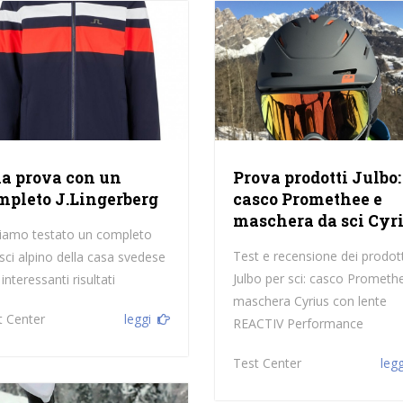
a prova con un
Prova prodotti Julbo:
mpleto J.Lingerberg
casco Promethee e
maschera da sci Cyr
iamo testato un completo
Test e recensione dei prodott
sci alpino della casa svedese
Julbo per sci: casco Prometh
interessanti risultati
maschera Cyrius con lente
t Center
leggi
REACTIV Performance
Test Center
legg