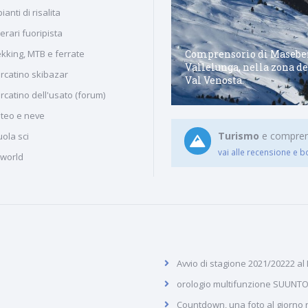
Bianco
ianti di risalita
nerari fuoripista
Recensione della località di
Comprensorio di Masebe
ekking, MTB e ferrate
courmayeur ai piedi del Monte
Vallelunga, nella zona de
rcatino skibazar
Bianco
Val Venosta.
rcatino dell'usato (forum)
teo e neve
Turismo
e comprenso
ola sci
vai alle recensione e b
iworld
Avvio di stagione 2021/20222 al
orologio multifunzione SUUNTO
Countdown, una foto al giorno ne