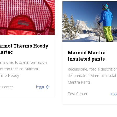
rmot Thermo Hoody
lartec
Marmot Mantra
Insulated pants
ensione, foto e informazioni
l'intimo tecnico Marmot
Recensione, foto e descrizio
rmo Hoody
dei pantaloni Marmot Insula
Mantra Pants
t Center
leggi
Test Center
legg