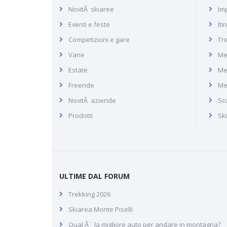
- Nordpark
NovitÃ skiaree
Imp
Eventi e feste
Iti
Recensione del comprensorio
sciistico di Nordkette in
Competizioni e gare
Tr
Austria, raggiungibile
Varie
Me
direttamente da Innsbruck
Estate
Me
Freeride
Me
NovitÃ aziende
Scu
Prodotti
Sk
ULTIME DAL FORUM
Trekking 2026
Skiarea Monte Piselli
Qual Ã¨ la migliore auto per andare in montagna?