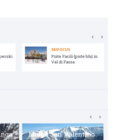
SKIFOCUS
uperski
Piste Facili (piste blu) in
Val di Fassa
unga
Malga San Valentino
Pitztaler