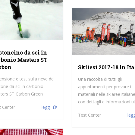
stoncino da sci in
rbonio Masters ST
rbon
Skitest 2017-18 in Ita
nsione e test sulla neve del
Una raccolta di tutti gli
tone da sci in carbonio
appuntamenti per provare i
ters ST Carbon Green
materiali nelle skiaree italian
con dettagli e informazioni uti
t Center
leggi
Test Center
legg