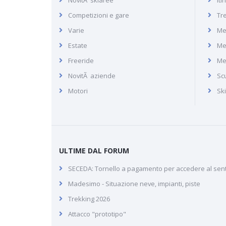
Recensione della località di
Competizioni e gare
Tr
Bad Kleinkirchheim in
Varie
Me
Carinzia, terme e sci
Estate
Me
Freeride
Me
NovitÃ aziende
Scu
Motori
Sk
ULTIME DAL FORUM
SECEDA: Tornello a pagamento per accedere al sen
Madesimo - Situazione neve, impianti, piste
Trekking 2026
Attacco "prototipo"