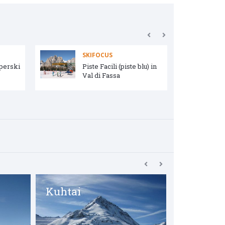
SKIFOCUS
uperski
Piste Facili (piste blu) in
Val di Fassa
Kuhtai
Dolomiti