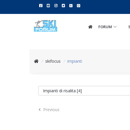
FORUM
/
skifocus
/
impianti
Previous
Previous