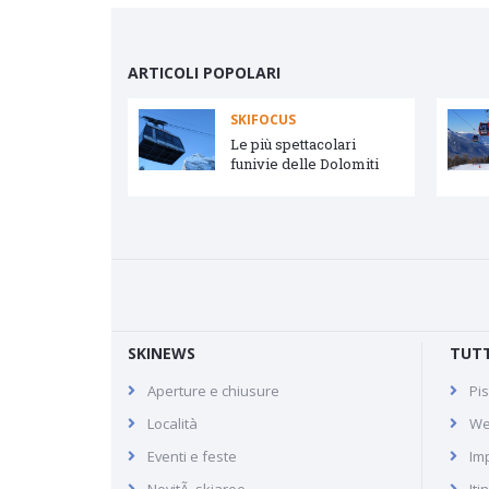
ARTICOLI POPOLARI
SKIFOCUS
vetta e Arabba
Le più spettacolari
funivie delle Dolomiti
SKINEWS
TUTT
Aperture e chiusure
Pis
Bad Kleinkirchheim
Località
We
Eventi e feste
Imp
NovitÃ skiaree
Iti