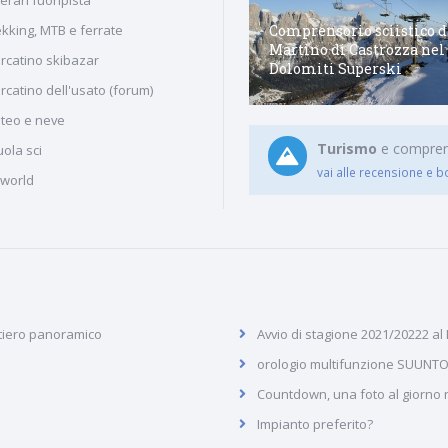
Comprensorio sciistico di
Comprensorio sciistico d
ekking, MTB e ferrate
Piane di Mocogno
Martino di Castrozza nel
rcatino skibazar
nell'appennino emiliano
Dolomiti Superski
rcatino dell'usato (forum)
teo e neve
Turismo
e comprenso
ola sci
vai alle recensione e b
iworld
tiero panoramico
Avvio di stagione 2021/20222 al
orologio multifunzione SUUNTO
Countdown, una foto al giorno ne
Impianto preferito?