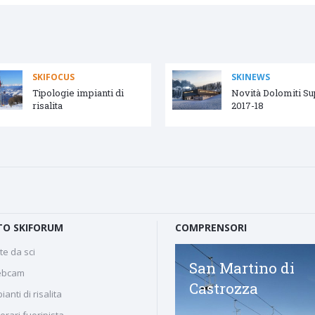
SKIFOCUS
SKINEWS
Tipologie impianti di
Novità Dolomiti S
risalita
2017-18
O SKIFORUM
COMPRENSORI
te da sci
Piane di Mocogno
San Martino di
bcam
Castrozza
ianti di risalita
nerari fuoripista