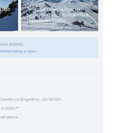
Consorzio tu
i San
Recensione della località
Dolomiti Su
turistica di Kuhtai in Austria,
tra Veneto e
regione del Tirolo
Adige
ri sciistici.
ollettini meteo e neve »
 Diavolezza (Engadina) - 23/10/2021
 o CASIO??
ll'attesa...