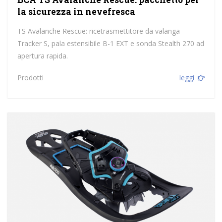
la sicurezza in nevefresca
TS Avalanche Rescue: ricetrasmettitore da valanga
Tracker S, pala estensibile B-1 EXT e sonda Stealth 270 ad
apertura rapida.
Prodotti
leggi