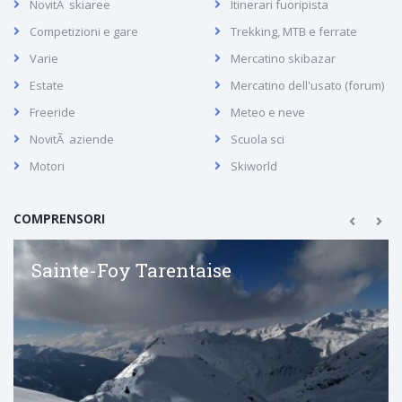
NovitÃ skiaree
Itinerari fuoripista
Competizioni e gare
Trekking, MTB e ferrate
Varie
Mercatino skibazar
Estate
Mercatino dell'usato (forum)
Freeride
Meteo e neve
NovitÃ aziende
Scuola sci
Motori
Skiworld
COMPRENSORI
Sainte-Foy Tarentaise