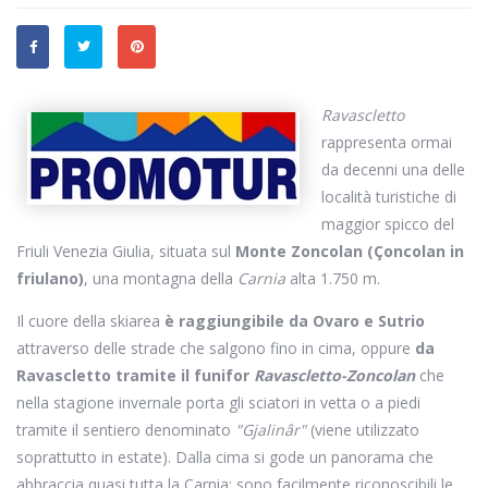
Ravascletto
rappresenta ormai
da decenni una delle
località turistiche di
maggior spicco del
Friuli Venezia Giulia, situata sul
Monte Zoncolan (Çoncolan in
friulano)
, una montagna della
Carnia
alta 1.750 m.
Il cuore della skiarea
è raggiungibile da Ovaro e Sutrio
attraverso delle strade che salgono fino in cima, oppure
da
Ravascletto tramite il funifor
Ravascletto-Zoncolan
che
nella stagione invernale porta gli sciatori in vetta o a piedi
tramite il sentiero denominato
"Gjalinâr"
(viene utilizzato
soprattutto in estate). Dalla cima si gode un panorama che
abbraccia quasi tutta la Carnia: sono facilmente riconoscibili le