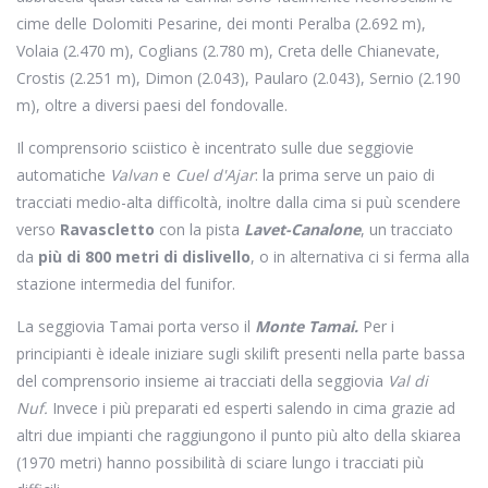
cime delle Dolomiti Pesarine, dei monti Peralba (2.692 m),
Volaia (2.470 m), Coglians (2.780 m), Creta delle Chianevate,
Crostis (2.251 m), Dimon (2.043), Paularo (2.043), Sernio (2.190
m), oltre a diversi paesi del fondovalle.
Il comprensorio sciistico è incentrato sulle due seggiovie
automatiche
Valvan
e
Cuel d'Ajar
: la prima serve un paio di
tracciati medio-alta difficoltà, inoltre dalla cima si puù scendere
verso
Ravascletto
con la pista
Lavet-Canalone
, un tracciato
da
più di 800 metri di dislivello
, o in alternativa ci si ferma alla
stazione intermedia del funifor.
La seggiovia Tamai porta verso il
Monte Tamai.
Per i
principianti è ideale iniziare sugli skilift presenti nella parte bassa
del comprensorio insieme ai tracciati della seggiovia
Val di
Nuf.
Invece i più preparati ed esperti salendo in cima grazie ad
altri due impianti che raggiungono il punto più alto della skiarea
(1970 metri) hanno possibilità di sciare lungo i tracciati più