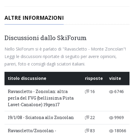
ALTRE INFORMAZIONI
Discussioni dallo SkiForum
Nello SkiForum si è parlato di "Ravascletto - Monte Zoncolan"!
Leggi le discussioni riportate di seguito per avere opinioni,
pareri, foto e consigli dagli sciatori italiani.
titolo discussione
risposte
visite
Ravascletto - Zoncolan: altra
16
6746
perla del FVG (bellissima Pista
Lavet-Canalone) 19gen17
19/1/08 - Sciatona allo Zoncolan
22
9969
Ravascletto/Zoncolan -
83
18066