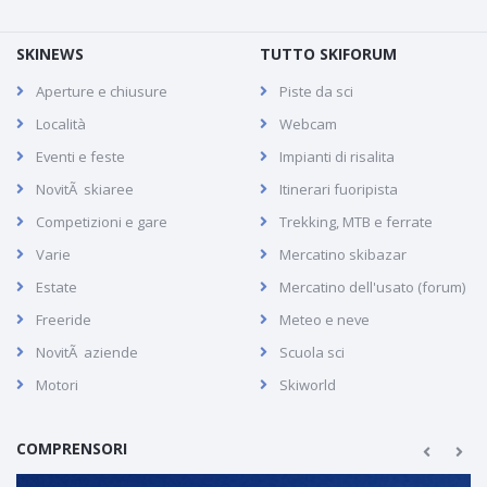
SKINEWS
TUTTO SKIFORUM
Aperture e chiusure
Piste da sci
Località
Webcam
Eventi e feste
Impianti di risalita
NovitÃ skiaree
Itinerari fuoripista
Competizioni e gare
Trekking, MTB e ferrate
Varie
Mercatino skibazar
Estate
Mercatino dell'usato (forum)
Freeride
Meteo e neve
NovitÃ aziende
Scuola sci
Motori
Skiworld
COMPRENSORI