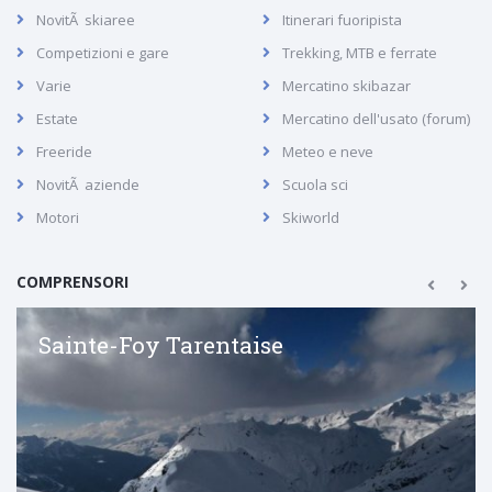
NovitÃ skiaree
Itinerari fuoripista
Competizioni e gare
Trekking, MTB e ferrate
Varie
Mercatino skibazar
Estate
Mercatino dell'usato (forum)
Freeride
Meteo e neve
NovitÃ aziende
Scuola sci
Motori
Skiworld
COMPRENSORI
Sainte-Foy Tarentaise