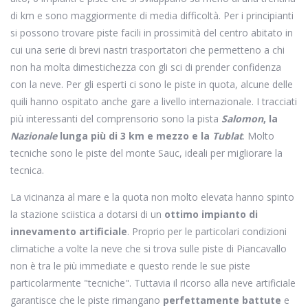
di km e sono maggiormente di media difficoltà. Per i principianti
si possono trovare piste facili in prossimità del centro abitato in
cui una serie di brevi nastri trasportatori che permetteno a chi
non ha molta dimestichezza con gli sci di prender confidenza
con la neve. Per gli esperti ci sono le piste in quota, alcune delle
quili hanno ospitato anche gare a livello internazionale. I tracciati
più interessanti del comprensorio sono la pista
Salomon
, la
Nazionale
lunga più di 3 km e mezzo e la
Tublat
. Molto
tecniche sono le piste del monte Sauc, ideali per migliorare la
tecnica.
La vicinanza al mare e la quota non molto elevata hanno spinto
la stazione sciistica a dotarsi di un
ottimo impianto di
innevamento artificiale
. Proprio per le particolari condizioni
climatiche a volte la neve che si trova sulle piste di Piancavallo
non è tra le più immediate e questo rende le sue piste
particolarmente "tecniche". Tuttavia il ricorso alla neve artificiale
garantisce che le piste rimangano
perfettamente battute
e