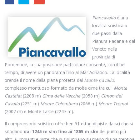
Piancavallo
è una
località sciistica a
due passi dalla
Pianura Padana e dal
Veneto nella
provincia di
Pordenone, la sua posizione particolare consente, con il bel
tempo, di avere un panorama fino al Mar Adriatico. La località
prende il nome dalla piana protetta dal
Monte Cavallo
,
complesso montuoso formato da molte cime tra cui:
Monte
Castelat
(2208 m)
Cima delle Vacche
(2058 m)
Cimon del
Cavallo
(2251 m)
Monte Colombera
(2066 m)
Monte Tremol
(2007 m) e Monte Laste (2247 m).
Il comprensorio sciistico offre ben 51 ettari di piste da sci che si
snodano
dai 1245 m slm fino ai 1865 m slm
del punto più
alto, 6 impianti e piste che si sviluppano su meno di una trentina