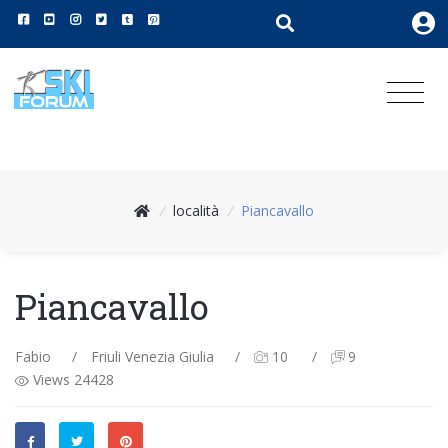
/
località
/
Piancavallo
Piancavallo
Fabio
/
Friuli Venezia Giulia
/
10
/
9
Views 24428