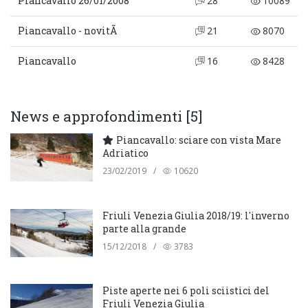
Piancavallo 26/01/2008
28
10089
Piancavallo - novitÃ
21
8070
Piancavallo
16
8428
News e approfondimenti [5]
Piancavallo: sciare con vista Mare
Adriatico
23/02/2019
/
10620
Friuli Venezia Giulia 2018/19: l'inverno
parte alla grande
15/12/2018
/
3783
Piste aperte nei 6 poli sciistici del
Friuli Venezia Giulia