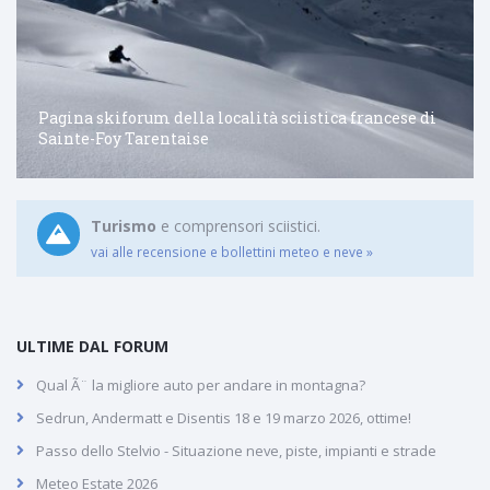
Pagina skiforum della località sciistica francese di
Sainte-Foy Tarentaise
Turismo
e comprensori sciistici.
vai alle recensione e bollettini meteo e neve »
ULTIME DAL FORUM
Qual Ã¨ la migliore auto per andare in montagna?
Sedrun, Andermatt e Disentis 18 e 19 marzo 2026, ottime!
Passo dello Stelvio - Situazione neve, piste, impianti e strade
Meteo Estate 2026