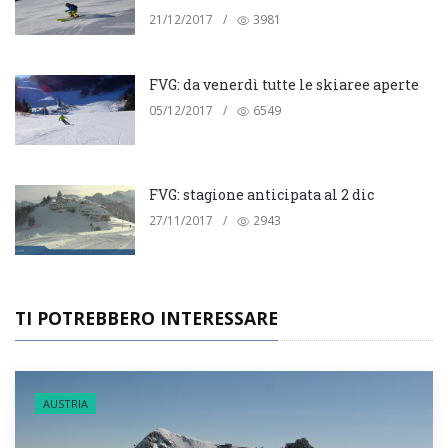
21/12/2017
/
3981
FVG: da venerdì tutte le skiaree aperte
05/12/2017
/
6549
FVG: stagione anticipata al 2 dic
27/11/2017
/
2943
TI POTREBBERO INTERESSARE
AUSTRIA