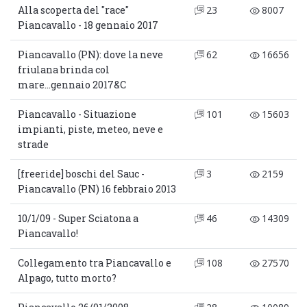
Alla scoperta del "race"
23
8007
Piancavallo - 18 gennaio 2017
Piancavallo (PN): dove la neve
62
16656
friulana brinda col
mare...gennaio 2017&C
Piancavallo - Situazione
101
15603
impianti, piste, meteo, neve e
strade
[freeride] boschi del Sauc -
3
2159
Piancavallo (PN) 16 febbraio 2013
10/1/09 - Super Sciatona a
46
14309
Piancavallo!
Collegamento tra Piancavallo e
108
27570
Alpago, tutto morto?