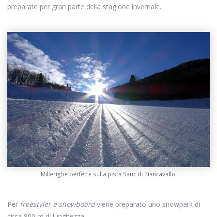
preparate per gran parte della stagione invernale.
Millerighe perfette sulla pista Sauc di Piancavallo.
Per
freestyler e snowboard
viene preparato uno snowpark di
circa 800 m di lunghezza.