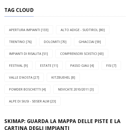
TAG CLOUD
APERTURA IMPIANTI [133]
ALTO ADIGE - SUDTIROL [80]
TRENTINO [76]
DOLOMITI [70]
GHIACCIAI [59]
IMPIANTI DI RISALITA [51]
COMPRENSORI SCIISTICI [43]
FESTIVAL [9]
ESTATE [11]
PASSO GIAU [4]
FISI [7]
VALLE D'AOSTA [27]
KITZBUEHEL [8]
POWDER BOSCHETTI [4]
NEVICATE 2010/2011 [3]
ALPE DI SIUSI - SEISER ALM [23]
SKIMAP: GUARDA LA MAPPA DELLE PISTE E LA
CARTINA DEGLI IMPIANTI