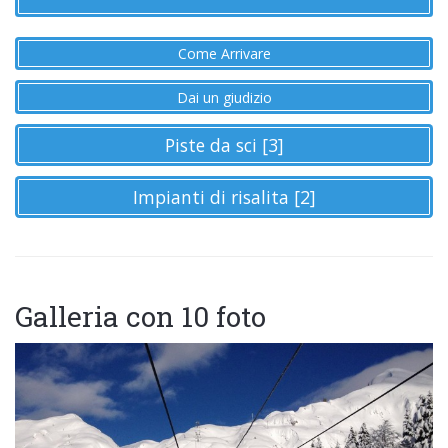
Come Arrivare
Dai un giudizio
Piste da sci [3]
Impianti di risalita [2]
Galleria con 10 foto