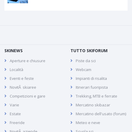
SKINEWS
TUTTO SKIFORUM
Aperture e chiusure
Piste da sci
Località
Webcam
Eventi e feste
Impianti di risalita
NovitÃ skiaree
Itinerari fuoripista
Competizioni e gare
Trekking, MTB e ferrate
Varie
Mercatino skibazar
Estate
Mercatino dell'usato (forum)
Freeride
Meteo e neve
NovitÃ aziende
Scuola sci