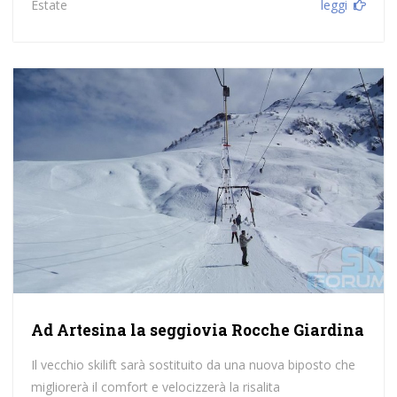
Estate
leggi
Ad Artesina la seggiovia Rocche Giardina
Il vecchio skilift sarà sostituito da una nuova biposto che
migliorerà il comfort e velocizzerà la risalita