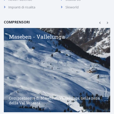
Impianti di risalita
Skiworld
COMPRENSORI
Maseben - Vallelunga
Comprensorio di Maseben - Vallelunga, nella zona
della Val Venosta.