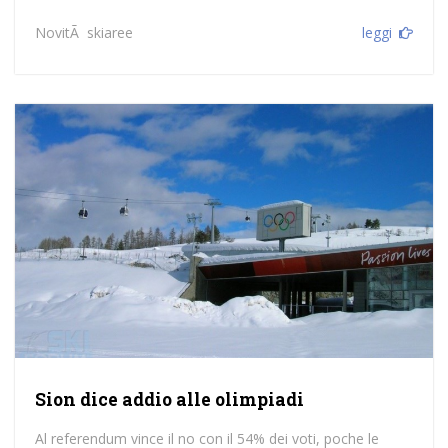
NovitÃ skiaree
leggi
Sion dice addio alle olimpiadi
Al referendum vince il no con il 54% dei voti, poche le