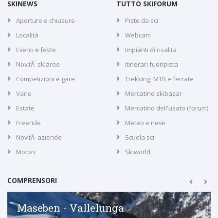
SKINEWS
TUTTO SKIFORUM
Aperture e chiusure
Piste da sci
Località
Webcam
Eventi e feste
Impianti di risalita
NovitÃ skiaree
Itinerari fuoripista
Competizioni e gare
Trekking, MTB e ferrate
Varie
Mercatino skibazar
Estate
Mercatino dell'usato (forum)
Freeride
Meteo e neve
NovitÃ aziende
Scuola sci
Motori
Skiworld
COMPRENSORI
Maseben - Vallelunga