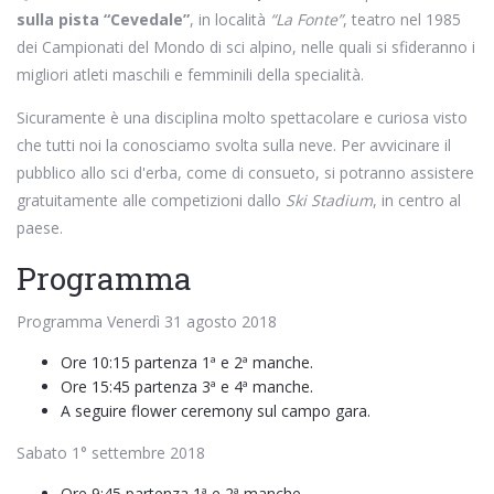
sulla pista “Cevedale”
, in località
“La Fonte”
, teatro nel 1985
dei Campionati del Mondo di sci alpino, nelle quali si sfideranno i
migliori atleti maschili e femminili della specialità.
Sicuramente è una disciplina molto spettacolare e curiosa visto
che tutti noi la conosciamo svolta sulla neve. Per avvicinare il
pubblico allo sci d'erba, come di consueto, si potranno assistere
gratuitamente alle competizioni dallo
Ski Stadium
, in centro al
paese.
Programma
Programma Venerdì 31 agosto 2018
Ore 10:15 partenza 1ª e 2ª manche.
Ore 15:45 partenza 3ª e 4ª manche.
A seguire flower ceremony sul campo gara.
Sabato 1° settembre 2018
Ore 9:45 partenza 1ª e 2ª manche.