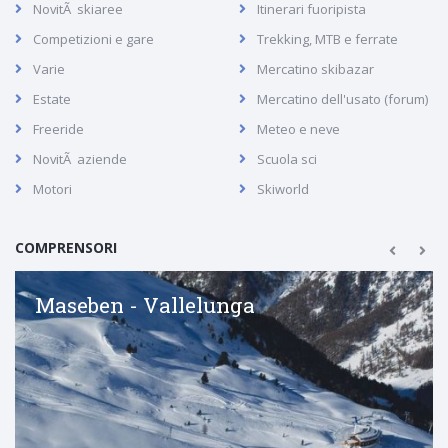
NovitÃ skiaree
Itinerari fuoripista
Competizioni e gare
Trekking, MTB e ferrate
Varie
Mercatino skibazar
Estate
Mercatino dell'usato (forum)
Freeride
Meteo e neve
NovitÃ aziende
Scuola sci
Motori
Skiworld
COMPRENSORI
Maseben - Vallelunga