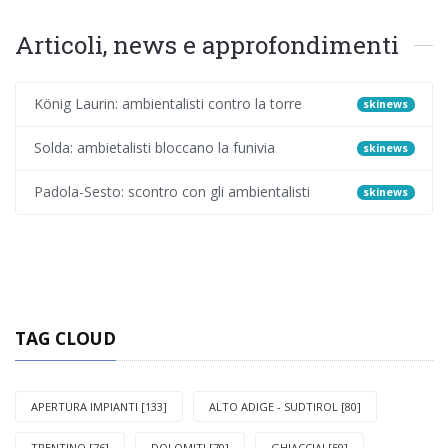
Articoli, news e approfondimenti
König Laurin: ambientalisti contro la torre
skinews
Solda: ambietalisti bloccano la funivia
skinews
Padola-Sesto: scontro con gli ambientalisti
skinews
TAG CLOUD
APERTURA IMPIANTI [133]
ALTO ADIGE - SUDTIROL [80]
TRENTINO [76]
DOLOMITI [70]
GHIACCIAI [59]