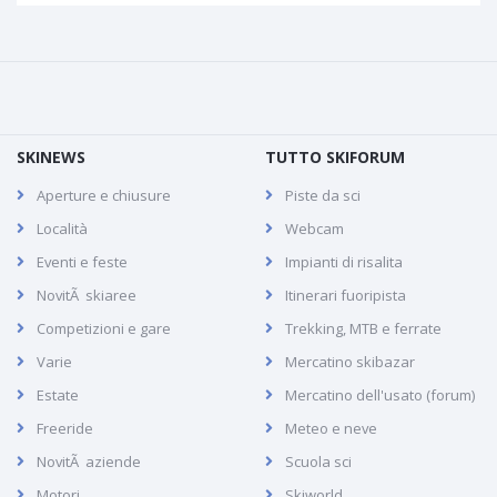
SKINEWS
TUTTO SKIFORUM
Aperture e chiusure
Piste da sci
Località
Webcam
Eventi e feste
Impianti di risalita
NovitÃ skiaree
Itinerari fuoripista
Competizioni e gare
Trekking, MTB e ferrate
Varie
Mercatino skibazar
Estate
Mercatino dell'usato (forum)
Freeride
Meteo e neve
NovitÃ aziende
Scuola sci
Motori
Skiworld