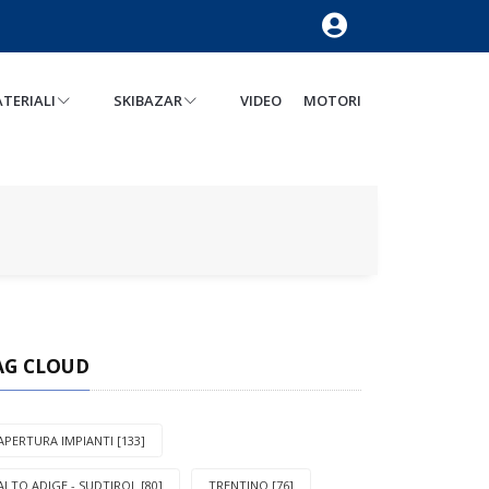
TERIALI
SKIBAZAR
VIDEO
MOTORI
AG CLOUD
APERTURA IMPIANTI [133]
ALTO ADIGE - SUDTIROL [80]
TRENTINO [76]