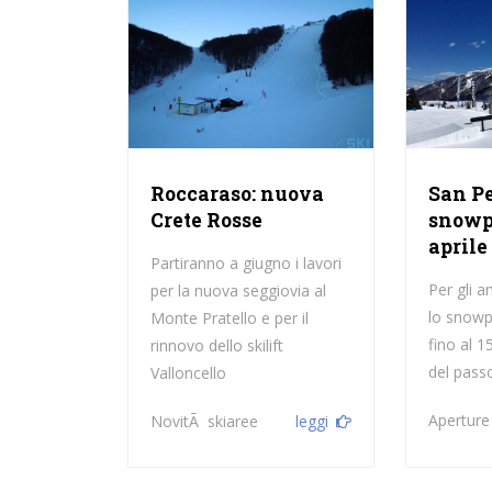
Roccaraso: nuova
San Pe
Crete Rosse
snowp
aprile
Partiranno a giugno i lavori
Per gli a
per la nuova seggiovia al
lo snowp
Monte Pratello e per il
fino al 1
rinnovo dello skilift
del pass
Valloncello
Aperture
NovitÃ skiaree
leggi