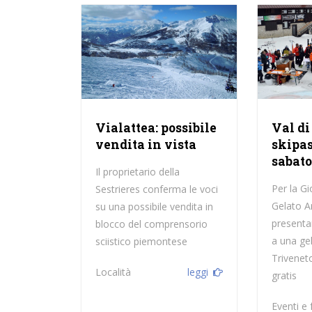
Vialattea: possibile
Val di
vendita in vista
skipas
sabato
Il proprietario della
Per la G
Sestrieres conferma le voci
Gelato Ar
su una possibile vendita in
presenta
blocco del comprensorio
a una gel
sciistico piemontese
Triveneto
Località
leggi
gratis
Eventi e 