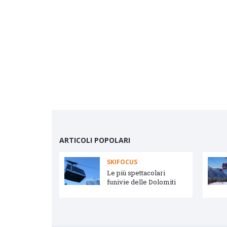
ARTICOLI POPOLARI
SKIFOCUS
vetta e Arabba
Le più spettacolari
funivie delle Dolomiti