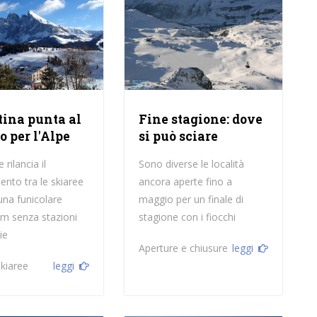
stina punta al
Fine stagione: dove
o per l'Alpe
si può sciare
 rilancia il
Sono diverse le località
ento tra le skiaree
ancora aperte fino a
una funicolare
maggio per un finale di
km senza stazioni
stagione con i fiocchi
ie
Aperture e chiusure
leggi
kiaree
leggi