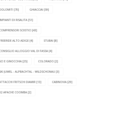
DOLOMITI [70]
GHIACCIAI [59]
IMPIANTI DI RISALITA [51]
COMPRENSORI SCIISTICI [43]
FREERIDE ALTO ADIGE [4]
STUBAI [8]
CONSIGLIO ALLOGGIO VAL DI FASSA [4]
SCI E GINOCCHIA [25]
COLORADO [2]
SKI JUWEL - ALPBACHTAL - WILDSCHONAU [3]
ATTACCHI FRITSCHI DIAMIR [13]
CABINOVIA [29]
K2 APACHE COOMBA [2]