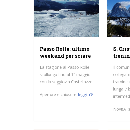
Passo Rolle: ultimo
S. Cri
weekend per sciare
trenin
La stagione al Passo Rolle
Il comune
si allunga fino al 1° maggio
collegam
con la seggiovia Castellazzo
tramine 
lunga 7 
Aperture e chiusure
leggi
intermed
NovitÃ s