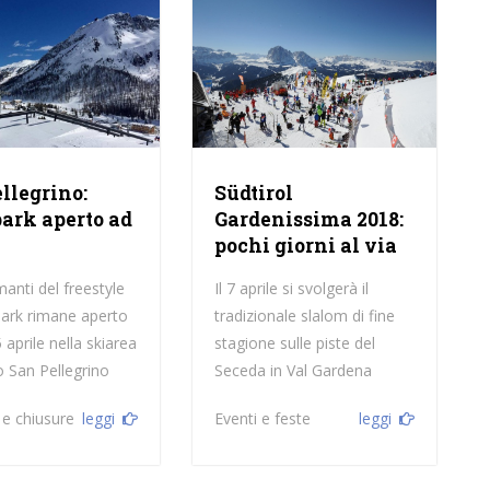
llegrino:
Südtirol
ark aperto ad
Gardenissima 2018:
pochi giorni al via
manti del freestyle
Il 7 aprile si svolgerà il
ark rimane aperto
tradizionale slalom di fine
5 aprile nella skiarea
stagione sulle piste del
o San Pellegrino
Seceda in Val Gardena
 e chiusure
leggi
Eventi e feste
leggi