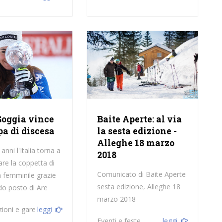
Goggia vince
Baite Aperte: al via
pa di discesa
la sesta edizione -
Alleghe 18 marzo
nni l'Italia torna a
2018
are la coppetta di
Comunicato di Baite Aperte
à femminile grazie
sesta edizione, Alleghe 18
do posto di Are
marzo 2018
ioni e gare
leggi
Eventi e feste
leggi