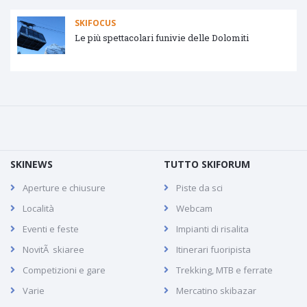
SKIFOCUS
olari funivie delle Dolomiti
Tipologie impian
SKINEWS
TUTTO SKIFORUM
Aperture e chiusure
Piste da sci
Località
Webcam
Eventi e feste
Impianti di risalita
NovitÃ skiaree
Itinerari fuoripista
Competizioni e gare
Trekking, MTB e ferrate
Varie
Mercatino skibazar