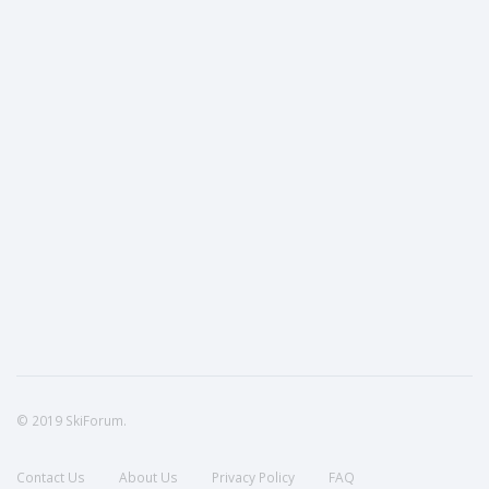
© 2019 SkiForum.
Contact Us
About Us
Privacy Policy
FAQ