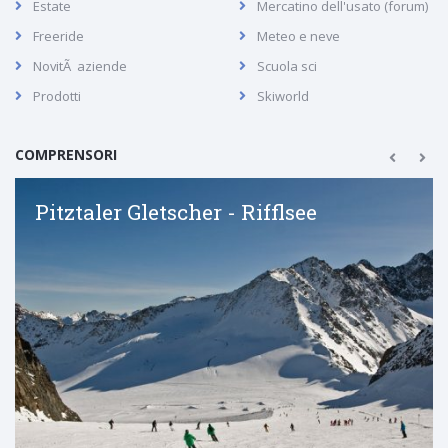
Estate
Mercatino dell'usato (forum)
Freeride
Meteo e neve
NovitÃ aziende
Scuola sci
Prodotti
Skiworld
COMPRENSORI
Pitztaler Gletscher - Rifflsee