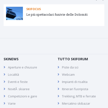
SKIFOCUS
Le più spettacolari funivie delle Dolomiti
SKINEWS
TUTTO SKIFORUM
Aperture e chiusure
Piste da sci
Località
Webcam
Eventi e feste
Impianti di risalita
NovitÃ skiaree
Itinerari fuoripista
Competizioni e gare
Trekking, MTB e ferrate
Varie
Mercatino skibazar