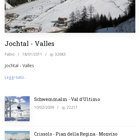
Jochtal - Valles
Fabio
/
18/01/2011
/
32683
Jochtal - Valles
Leggi tutto..
Schwemmalm - Val d'Ultimo
10/02/2009
/
22217
Crissolo - Pian della Regina - Monviso