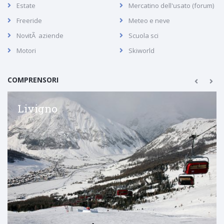
Estate
Mercatino dell'usato (forum)
Freeride
Meteo e neve
NovitÃ aziende
Scuola sci
Motori
Skiworld
COMPRENSORI
Livigno