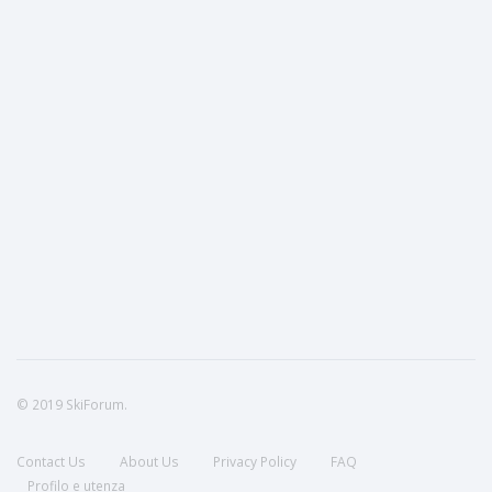
© 2019 SkiForum.
Contact Us
About Us
Privacy Policy
FAQ
Profilo e utenza