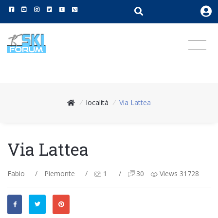
/
località
/
Via Lattea
Via Lattea
Fabio
/
Piemonte
/
1
/
30
Views 31728