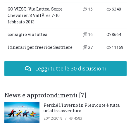
GO WEST: Via Lattea, Serre
15
6348
Chevalier, 3 VallÃ¨es 7-10
febbraio 2013
consiglio via lattea
16
8664
Itinerari per freeride Sestriere
27
11169
Leggi tutte le 30 discussioni
News e approfondimenti [7]
Perché l’inverno in Piemonte è tutta
un’altra avventura
20/12/2018
/
4583