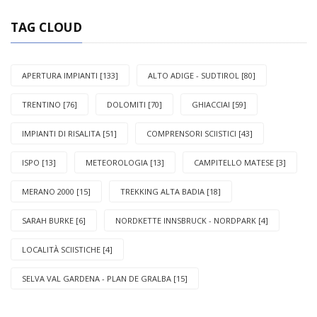
TAG CLOUD
APERTURA IMPIANTI [133]
ALTO ADIGE - SUDTIROL [80]
TRENTINO [76]
DOLOMITI [70]
GHIACCIAI [59]
IMPIANTI DI RISALITA [51]
COMPRENSORI SCIISTICI [43]
ISPO [13]
METEOROLOGIA [13]
CAMPITELLO MATESE [3]
MERANO 2000 [15]
TREKKING ALTA BADIA [18]
SARAH BURKE [6]
NORDKETTE INNSBRUCK - NORDPARK [4]
LOCALITÀ SCIISTICHE [4]
SELVA VAL GARDENA - PLAN DE GRALBA [15]