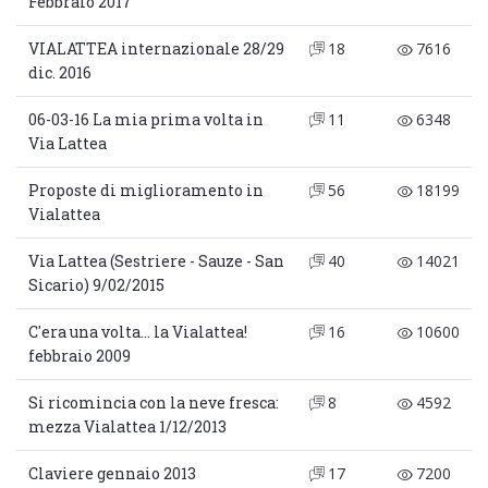
Febbraio 2017
VIALATTEA internazionale 28/29
18
7616
dic. 2016
06-03-16 La mia prima volta in
11
6348
Via Lattea
Proposte di miglioramento in
56
18199
Vialattea
Via Lattea (Sestriere - Sauze - San
40
14021
Sicario) 9/02/2015
C'era una volta... la Vialattea!
16
10600
febbraio 2009
Si ricomincia con la neve fresca:
8
4592
mezza Vialattea 1/12/2013
Claviere gennaio 2013
17
7200