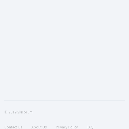
© 2019 SkiForum.
Contact Us
About Us
Privacy Policy
FAQ