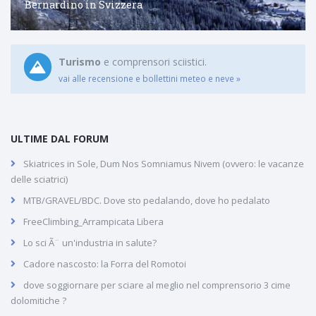
Bernardino in Svizzera
Turismo
e comprensori sciistici.
vai alle recensione e bollettini meteo e neve »
ULTIME DAL FORUM
Skiatrices in Sole, Dum Nos Somniamus Nivem (ovvero: le vacanze
delle sciatrici)
MTB/GRAVEL/BDC. Dove sto pedalando, dove ho pedalato
FreeClimbing_Arrampicata Libera
Lo sci Ã¨ un'industria in salute?
Cadore nascosto: la Forra del Romotoi
dove soggiornare per sciare al meglio nel comprensorio 3 cime
dolomitiche ?