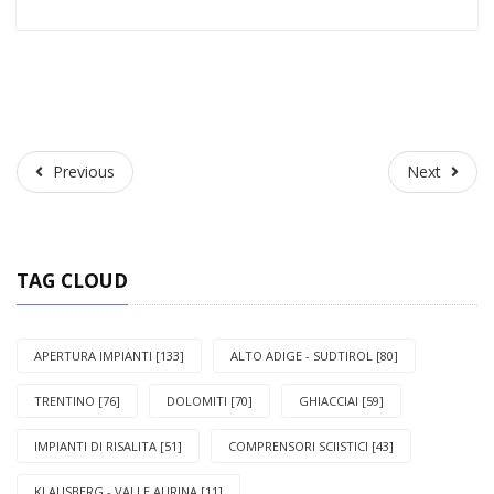
Previous
Next
Previous
Next
TAG CLOUD
APERTURA IMPIANTI [133]
ALTO ADIGE - SUDTIROL [80]
TRENTINO [76]
DOLOMITI [70]
GHIACCIAI [59]
IMPIANTI DI RISALITA [51]
COMPRENSORI SCIISTICI [43]
KLAUSBERG - VALLE AURINA [11]