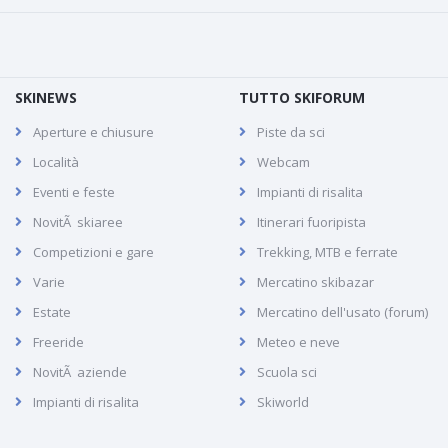
SKINEWS
TUTTO SKIFORUM
Aperture e chiusure
Piste da sci
Località
Webcam
Eventi e feste
Impianti di risalita
NovitÃ skiaree
Itinerari fuoripista
Competizioni e gare
Trekking, MTB e ferrate
Varie
Mercatino skibazar
Estate
Mercatino dell'usato (forum)
Freeride
Meteo e neve
NovitÃ aziende
Scuola sci
Impianti di risalita
Skiworld