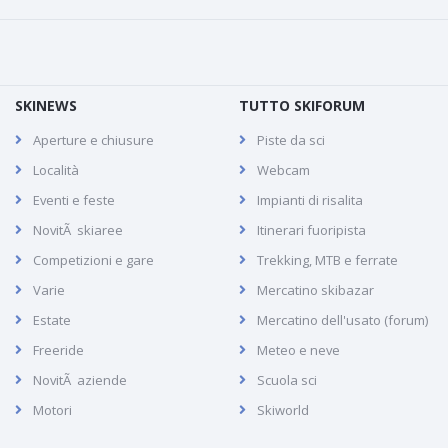
SKINEWS
TUTTO SKIFORUM
Aperture e chiusure
Piste da sci
Località
Webcam
Eventi e feste
Impianti di risalita
NovitÃ skiaree
Itinerari fuoripista
Competizioni e gare
Trekking, MTB e ferrate
Varie
Mercatino skibazar
Estate
Mercatino dell'usato (forum)
Freeride
Meteo e neve
NovitÃ aziende
Scuola sci
Motori
Skiworld