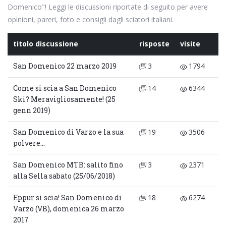
Domenico"! Leggi le discussioni riportate di seguito per avere
opinioni, pareri, foto e consigli dagli sciatori italiani.
titolo discussione
risposte
visite
San Domenico 22 marzo 2019
3
1794
Come si scia a San Domenico
14
6344
Ski? Meravigliosamente! (25
genn 2019)
San Domenico di Varzo e la sua
19
3506
polvere...
San Domenico MTB: salito fino
3
2371
alla Sella sabato (25/06/2018)
Eppur si scia! San Domenico di
18
6274
Varzo (VB), domenica 26 marzo
2017