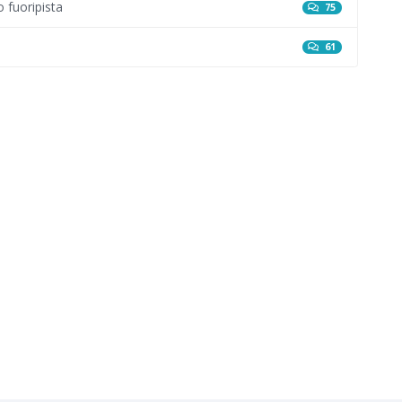
 fuoripista
75
61