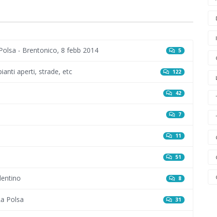
 Polsa - Brentonico, 8 febb 2014
5
ianti aperti, strade, etc
122
42
7
11
51
lentino
8
La Polsa
31