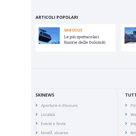
ARTICOLI POPOLARI
SKIFOCUS
vetta e Arabba
Le più spettacolari
funivie delle Dolomiti
SKINEWS
TUTT
Aperture e chiusure
Pis
Anzère
Località
We
Eventi e feste
Imp
NovitÃ skiaree
Iti