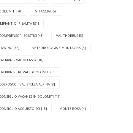
DOLOMITI [70]
GHIACCIAI [59]
IMPIANTI DI RISALITA [51]
COMPRENSORI SCIISTICI [43]
VAL THORENS [3]
LIVIGNO [36]
METEOROLOGIA E MONTAGNA [3]
TREKKING VAL DI FASSA [10]
TREKKING TRE VALLI (DOLOMITI) [6]
COLFOSCO - VAL STELLA ALPINA [8]
CONSIGLIO VACANZE IN DOLOMITI [19]
CONSIGLIO ACQUISTO SCI [18]
MONTE ROSA [4]