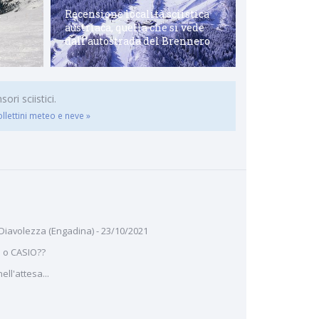
à
Recensione località sciistica
Recensione d
austriaca, quella che si vede
turistica di
dall'autostrada del Brennero
regione del 
ri sciistici.
ollettini meteo e neve »
 Diavolezza (Engadina) - 23/10/2021
 o CASIO??
ll'attesa...