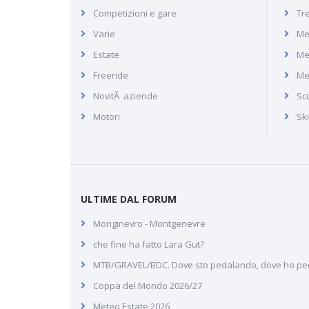
Recensione di Anzère in
Competizioni e gare
Tr
Svizzera, sciare fino a 2500 m
Varie
Me
di altitudine
Estate
Me
Freeride
Me
NovitÃ aziende
Scu
Motori
Sk
ULTIME DAL FORUM
Monginevro - Montgenevre
che fine ha fatto Lara Gut?
MTB/GRAVEL/BDC. Dove sto pedalando, dove ho pe
Coppa del Mondo 2026/27
Meteo Estate 2026