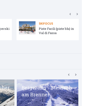
SKIFOCUS
uperski
Piste Facili (piste blu) in
Val di Fassa
cher
Bergeralm - Steinach
Kuhtai
am Brenner