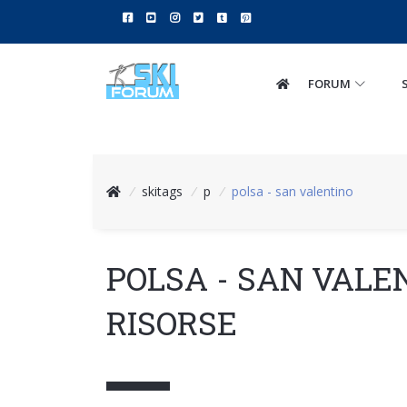
FORUM
/
skitags
/
p
/
polsa - san valentino
POLSA - SAN VALE
RISORSE