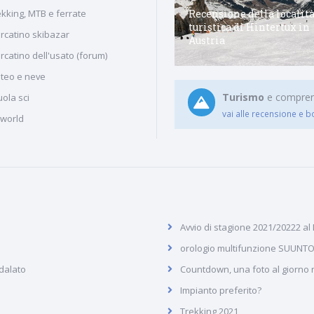
Comprensorio di Maseben -
Recensione della localit
ekking, MTB e ferrate
Vallelunga, nella zona della
turistica di Hintertux in
rcatino skibazar
Val Venosta.
Austria
rcatino dell'usato (forum)
teo e neve
Turismo
e comprenso
ola sci
vai alle recensione e b
iworld
Avvio di stagione 2021/20222 al
orologio multifunzione SUUNTO
dalato
Countdown, una foto al giorno ne
Impianto preferito?
Trekking 2021