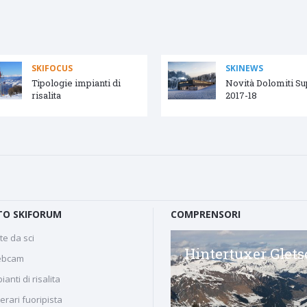
SKIFOCUS
SKINEWS
Tipologie impianti di
Novità Dolomiti S
risalita
2017-18
O SKIFORUM
COMPRENSORI
te da sci
Maseben - Vallelunga
Hintertuxer Glets
bcam
ianti di risalita
nerari fuoripista