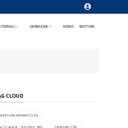
TERIALI
SKIBAZAR
VIDEO
MOTORI
AG CLOUD
APERTURA IMPIANTI [133]
ALTO ADIGE - SUDTIROL [80]
TRENTINO [76]