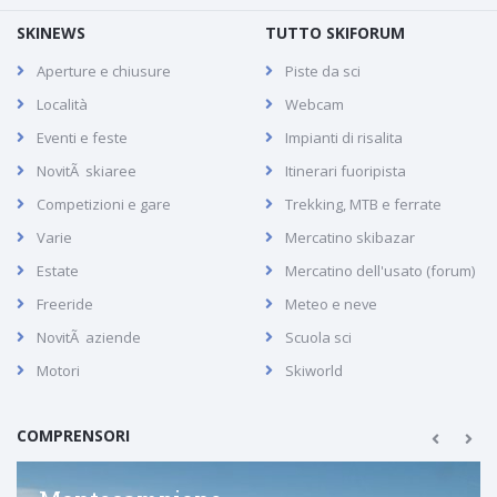
SKINEWS
TUTTO SKIFORUM
Aperture e chiusure
Piste da sci
Località
Webcam
Eventi e feste
Impianti di risalita
NovitÃ skiaree
Itinerari fuoripista
Competizioni e gare
Trekking, MTB e ferrate
Varie
Mercatino skibazar
Estate
Mercatino dell'usato (forum)
Freeride
Meteo e neve
NovitÃ aziende
Scuola sci
Motori
Skiworld
COMPRENSORI