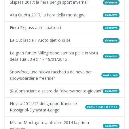
Skipass 2017: la fiera per gli sport invernali
skinews
Alta Quota 2017, la fiera della montagna
skinews
Fiera Skipass apre i battenti
skinews
La Gut lascia il vuoto dietro di sè
skinews
La gran fondo Millegrobbe cambia pelle in vista
skinews
della sua 33 ed. 17-18/01/2015
Snowfoot, una nuova racchetta da neve per
materiali
snowboarder e freerider
(Ri)Cominciare a sciare da "diversamente-giovani"
skinews
Novità 2014/15 del gruppo francese
comunicati stampa
Rossignol-Dynastar-Lange
Milano Montagna: a ottobre 2014 la prima
skinews
edizione