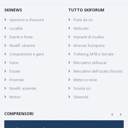
SKINEWS
TUTTO SKIFORUM
Aperture e chiusure
Piste da sci
Località
Webcam
Eventi e feste
Impianti di risalita
NovitÃ skiaree
Itinerari fuoripista
Competizioni e gare
Trekking, MTB e ferrate
Varie
Mercatino skibazar
Estate
Mercatino dell'usato (forum)
Freeride
Meteo e neve
NovitÃ aziende
Scuola sci
Motori
Skiworld
COMPRENSORI