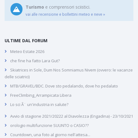
Turismo
e comprensori sciistici.
vai alle recensione e bollettini meteo e neve »
ULTIME DAL FORUM
Meteo Estate 2026
che fine ha fatto Lara Gut?
Skiatrices in Sole, Dum Nos Somniamus Nivem (ovvero: le vacanze
delle sciatrici)
MTB/GRAVEL/BDC. Dove sto pedalando, dove ho pedalato
FreeClimbing_Arrampicata Libera
Lo sci Ã¨ un'industria in salute?
Avvio di stagione 2021/20222 al Diavolezza (Engadina) - 23/10/2021
orologio multifunzione SUUNTO o CASIO??
Countdown, una foto al giorno nell'attesa...