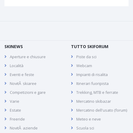
SKINEWS
TUTTO SKIFORUM
Aperture e chiusure
Piste da sci
Località
Webcam
Eventi e feste
Impianti di risalita
NovitÃ skiaree
Itinerari fuoripista
Competizioni e gare
Trekking, MTB e ferrate
Varie
Mercatino skibazar
Estate
Mercatino dell'usato (forum)
Freeride
Meteo e neve
NovitÃ aziende
Scuola sci