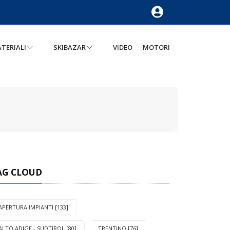
TERIALI
SKIBAZAR
VIDEO
MOTORI
AG CLOUD
APERTURA IMPIANTI [133]
ALTO ADIGE - SUDTIROL [80]
TRENTINO [76]