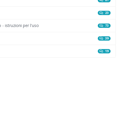
81
23
- istruzioni per l'uso
73
39
19