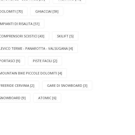
DOLOMITI [70]
GHIACCIAI [59]
IMPIANTI DI RISALITA [51]
COMPRENSORI SCIISTICI [43]
SKILIFT [5]
LEVICO TERME - PANAROTTA - VALSUGANA [4]
PORTASCI [9]
PISTE FACILI [2]
MOUNTAIN BIKE PICCOLE DOLOMITI [4]
FREERIDE CERVINIA [2]
GARE DI SNOWBOARD [3]
SNOWBOARD [9]
ATOMIC [6]