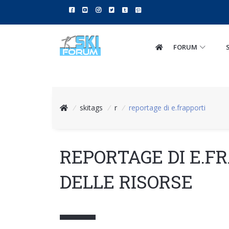
FORUM
/
skitags
/
r
/
reportage di e.frapporti
REPORTAGE DI E.F
DELLE RISORSE