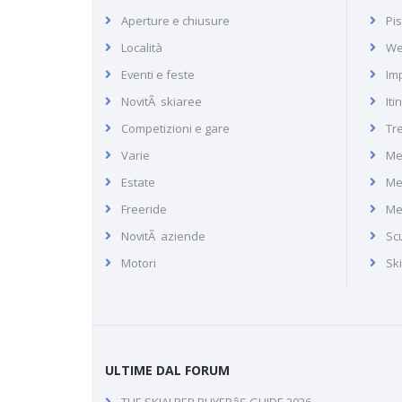
Aperture e chiusure
Pis
Monterosa Ski
Località
We
Eventi e feste
Imp
NovitÃ skiaree
Iti
Recensione del monterosa ski,
Competizioni e gare
Tr
comprensorio della Valle
Varie
Me
d'Aosta
Estate
Me
Freeride
Me
NovitÃ aziende
Scu
Motori
Sk
ULTIME DAL FORUM