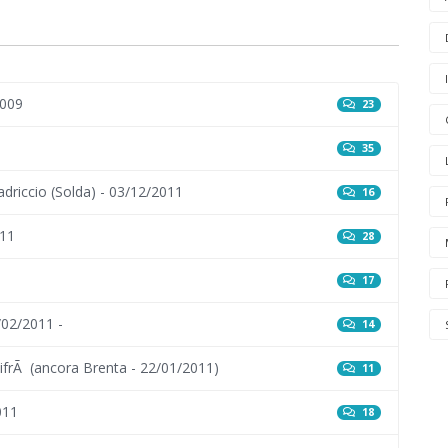
2009
23
35
adriccio (Solda) - 03/12/2011
16
011
28
17
/02/2011 -
14
difrÃ (ancora Brenta - 22/01/2011)
11
011
18