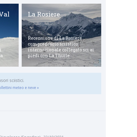
 Val
La Rosiere
Stubaier
Recensione di La Rosiere
comprensorio sciistico
Recensione d
i
internazionale collegato sci ai
sci austriac
ta
piedi con La Thuile
dal Passo d
ri sciistici.
ollettini meteo e neve »