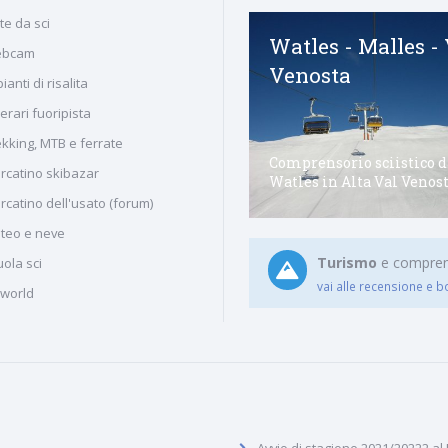
te da sci
Fiorentini - Costa
Watles - Malles -
bcam
d'Agra - Passo Coe
Venosta
ianti di risalita
nerari fuoripista
Comprensorio sciistico
ekking, MTB e ferrate
Fiorentini - Costa d'Agra nella
Comprensorio sciistico d
rcatino skibazar
skiarea di Folgaria
Watles in Alta Val Venos
rcatino dell'usato (forum)
teo e neve
Turismo
e comprenso
ola sci
vai alle recensione e b
iworld