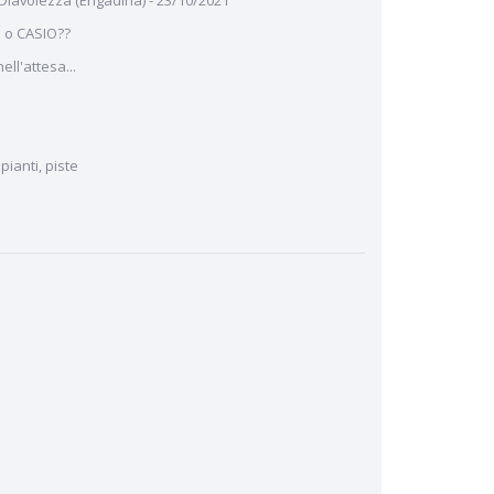
 Diavolezza (Engadina) - 23/10/2021
 o CASIO??
ll'attesa...
ianti, piste