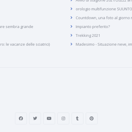
Avvio di stagione 2021/20222 al
orologio multifunzione SUUNTO
Countdown, una foto al giorno ne
pure sembra grande
Impianto preferito?
Trekking 2021
: le vacanze delle sciatrici)
Madesimo - Situazione neve, imp