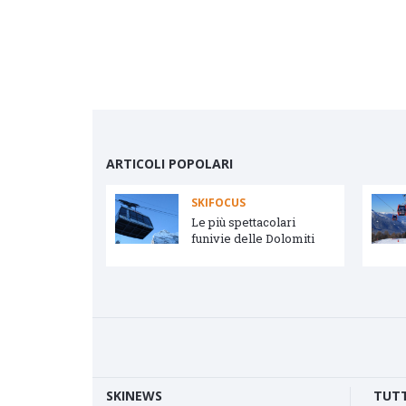
ARTICOLI POPOLARI
SKIFOCUS
vetta e Arabba
Le più spettacolari
funivie delle Dolomiti
SKINEWS
TUTT