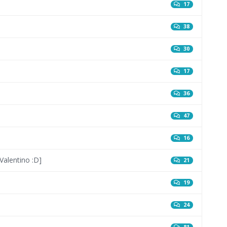
17
38
30
17
36
47
16
Valentino :D]
21
19
24