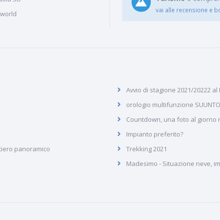
vai alle recensione e b
iworld
Avvio di stagione 2021/20222 al
orologio multifunzione SUUNTO
Countdown, una foto al giorno ne
Impianto preferito?
tiero panoramico
Trekking 2021
Madesimo - Situazione neve, imp