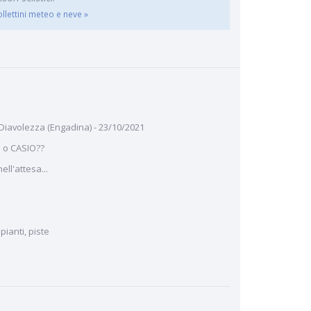
ollettini meteo e neve »
 Diavolezza (Engadina) - 23/10/2021
 o CASIO??
ll'attesa...
ianti, piste