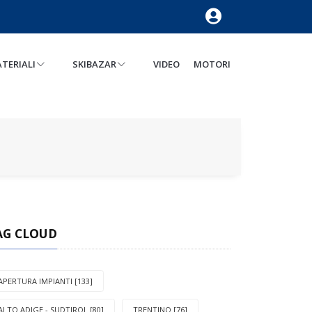
TERIALI
SKIBAZAR
VIDEO
MOTORI
AG CLOUD
APERTURA IMPIANTI [133]
ALTO ADIGE - SUDTIROL [80]
TRENTINO [76]