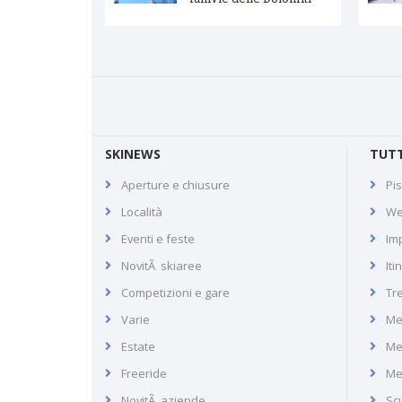
SKINEWS
TUTT
Aperture e chiusure
Pis
Claviere (Via Lattea)
Località
We
Eventi e feste
Imp
NovitÃ skiaree
Iti
Recensione della località di
Competizioni e gare
Tr
Claviere in Via Lattea
Varie
Me
(Piemonte, Alpi Occidentali)
Estate
Me
Freeride
Me
NovitÃ aziende
Scu