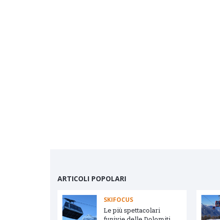
ARTICOLI POPOLARI
SKIFOCUS
vetta e Arabba
Le più spettacolari
funivie delle Dolomiti