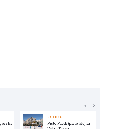
SKIFOCUS
uperski
Piste Facili (piste blu) in
Val di Fassa