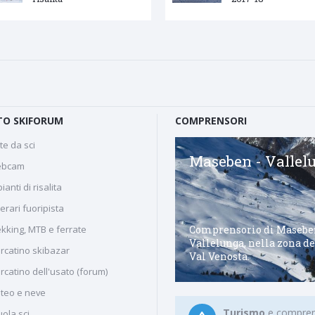
O SKIFORUM
COMPRENSORI
te da sci
Schia - Monte Caio
Maseben - Vallel
bcam
ianti di risalita
nerari fuoripista
Comprensorio sciistico di
Comprensorio di Masebe
ekking, MTB e ferrate
Schia - Monte Caio
Vallelunga, nella zona de
rcatino skibazar
nell'appennino emiliano
Val Venosta.
rcatino dell'usato (forum)
teo e neve
Turismo
e comprenso
ola sci