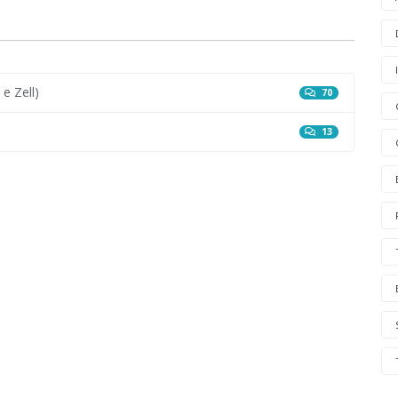
 e Zell)
70
13