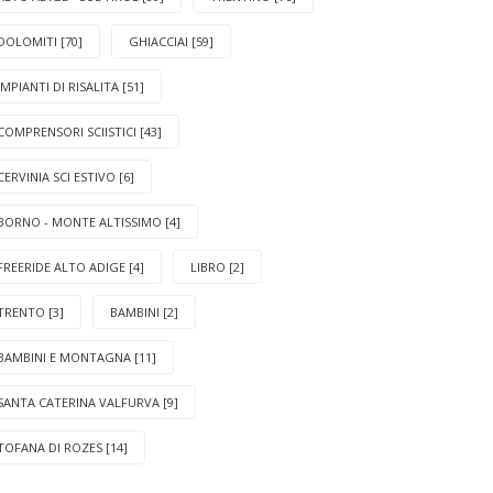
DOLOMITI [70]
GHIACCIAI [59]
IMPIANTI DI RISALITA [51]
COMPRENSORI SCIISTICI [43]
CERVINIA SCI ESTIVO [6]
BORNO - MONTE ALTISSIMO [4]
FREERIDE ALTO ADIGE [4]
LIBRO [2]
TRENTO [3]
BAMBINI [2]
BAMBINI E MONTAGNA [11]
SANTA CATERINA VALFURVA [9]
TOFANA DI ROZES [14]