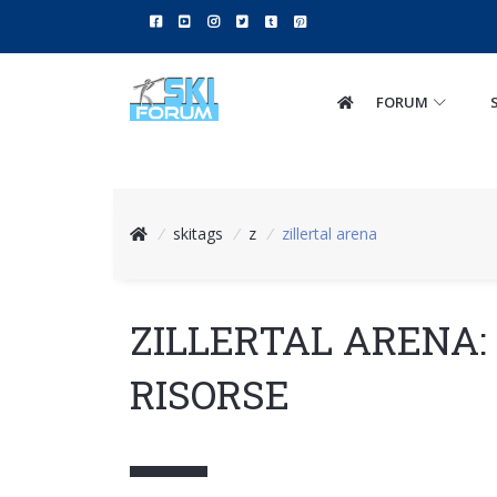
FORUM
/
skitags
/
z
/
zillertal arena
ZILLERTAL ARENA:
RISORSE