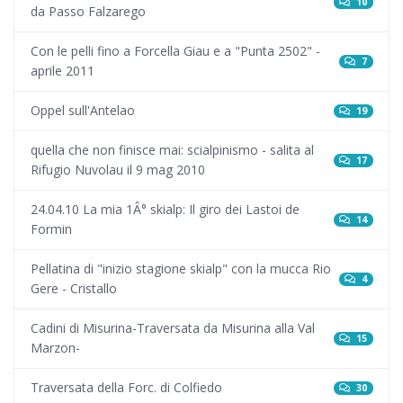
10
da Passo Falzarego
Con le pelli fino a Forcella Giau e a "Punta 2502" -
7
aprile 2011
Oppel sull'Antelao
19
quella che non finisce mai: scialpinismo - salita al
17
Rifugio Nuvolau il 9 mag 2010
24.04.10 La mia 1Â° skialp: Il giro dei Lastoi de
14
Formin
Pellatina di "inizio stagione skialp" con la mucca Rio
4
Gere - Cristallo
Cadini di Misurina-Traversata da Misurina alla Val
15
Marzon-
Traversata della Forc. di Colfiedo
30