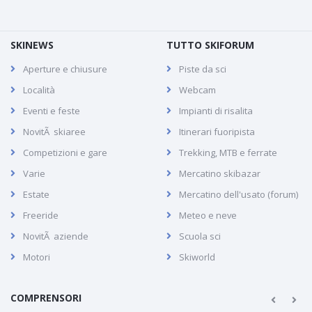
SKINEWS
TUTTO SKIFORUM
Aperture e chiusure
Piste da sci
Località
Webcam
Eventi e feste
Impianti di risalita
NovitÃ skiaree
Itinerari fuoripista
Competizioni e gare
Trekking, MTB e ferrate
Varie
Mercatino skibazar
Estate
Mercatino dell'usato (forum)
Freeride
Meteo e neve
NovitÃ aziende
Scuola sci
Motori
Skiworld
COMPRENSORI