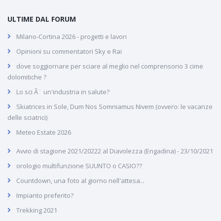
ULTIME DAL FORUM
Milano-Cortina 2026 - progetti e lavori
Opinioni su commentatori Sky e Rai
dove soggiornare per sciare al meglio nel comprensorio 3 cime
dolomitiche ?
Lo sci Ã¨ un'industria in salute?
Skiatrices in Sole, Dum Nos Somniamus Nivem (ovvero: le vacanze
delle sciatrici)
Meteo Estate 2026
Avvio di stagione 2021/20222 al Diavolezza (Engadina) - 23/10/2021
orologio multifunzione SUUNTO o CASIO??
Countdown, una foto al giorno nell'attesa...
Impianto preferito?
Trekking 2021