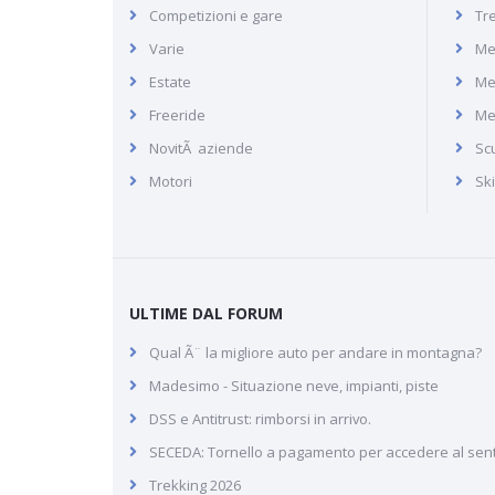
Competizioni e gare
Tr
Consorzio turistico Skirama
Varie
Me
Dolomiti Brenta in Trentino
Estate
Me
Freeride
Me
NovitÃ aziende
Scu
Motori
Sk
ULTIME DAL FORUM
Qual Ã¨ la migliore auto per andare in montagna?
Madesimo - Situazione neve, impianti, piste
DSS e Antitrust: rimborsi in arrivo.
SECEDA: Tornello a pagamento per accedere al sen
Trekking 2026