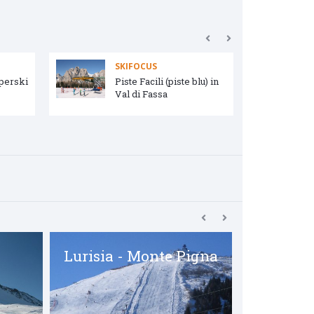
SKIFOCUS
uperski
Piste Facili (piste blu) in
Val di Fassa
Lurisia - Monte Pigna
Maseben