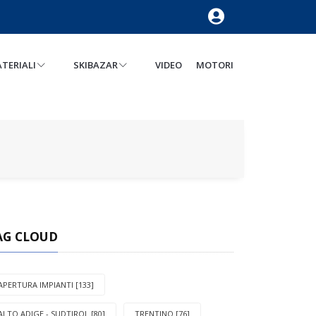
TERIALI
SKIBAZAR
VIDEO
MOTORI
AG CLOUD
APERTURA IMPIANTI [133]
ALTO ADIGE - SUDTIROL [80]
TRENTINO [76]