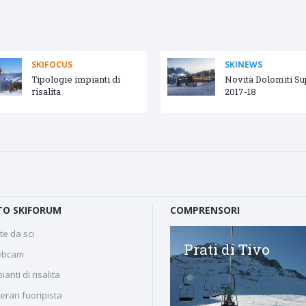
SKIFOCUS
SKINEWS
Tipologie impianti di
Novità Dolomiti S
risalita
2017-18
O SKIFORUM
COMPRENSORI
te da sci
Buffaure - Ciampac
Prati di Tivo
bcam
ianti di risalita
nerari fuoripista
Comprensorio sciistico di