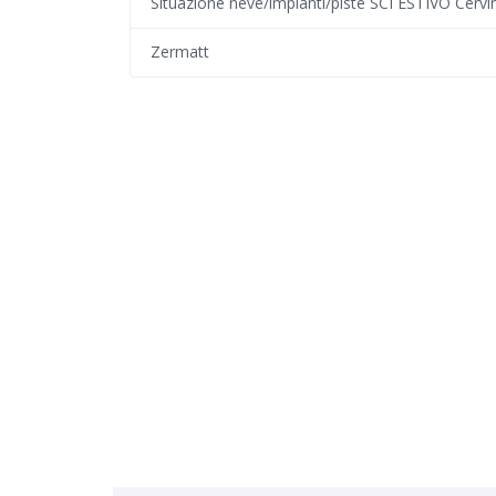
Situazione neve/impianti/piste SCI ESTIVO Cervi
Zermatt