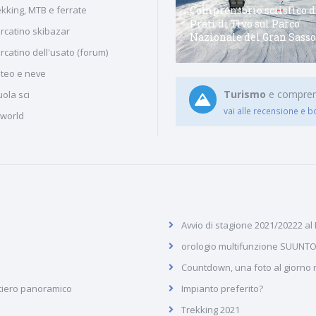
Buffaure - Ciampac (Alba di
Comprensorio sciistico d
ekking, MTB e ferrate
Canazei - Pozza di Fassa) in
Prati di Tivo sul Parco
rcatino skibazar
Val di Fassa
Nazionale del Gran Sasso
rcatino dell'usato (forum)
teo e neve
Turismo
e comprenso
ola sci
vai alle recensione e b
iworld
Avvio di stagione 2021/20222 al
orologio multifunzione SUUNTO
Countdown, una foto al giorno ne
tiero panoramico
Impianto preferito?
Trekking 2021