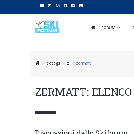
FORUM
/
skitags
/
z
/
zermatt
ZERMATT: ELENCO 
Discussioni dallo Skiforum