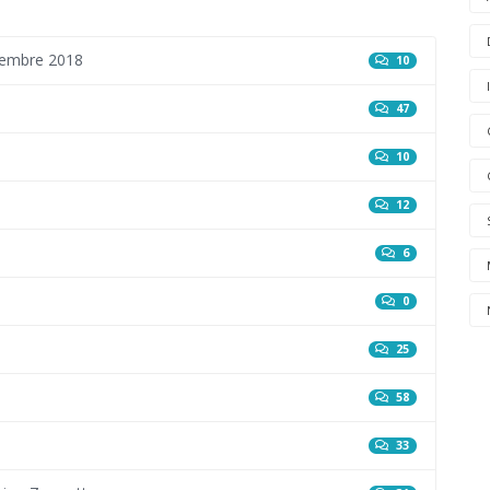
ovembre 2018
10
47
10
12
6
0
25
58
33