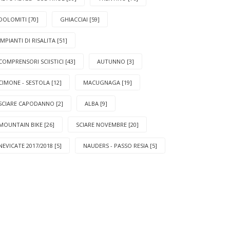
DOLOMITI [70]
GHIACCIAI [59]
IMPIANTI DI RISALITA [51]
COMPRENSORI SCIISTICI [43]
AUTUNNO [3]
CIMONE - SESTOLA [12]
MACUGNAGA [19]
SCIARE CAPODANNO [2]
ALBA [9]
MOUNTAIN BIKE [26]
SCIARE NOVEMBRE [20]
NEVICATE 2017/2018 [5]
NAUDERS - PASSO RESIA [5]