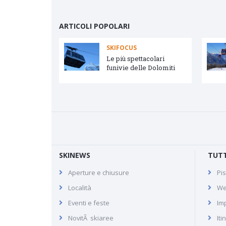
ARTICOLI POPOLARI
SKIFOCUS
vetta e Arabba
Le più spettacolari
funivie delle Dolomiti
SKINEWS
TUTT
Aperture e chiusure
Pis
Skirama Dolomiti
Località
We
Eventi e feste
Imp
NovitÃ skiaree
Iti