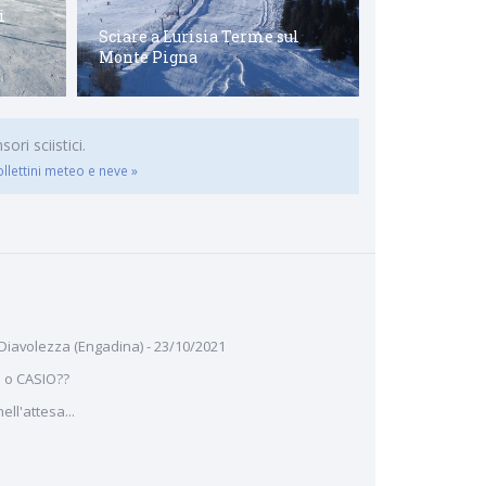
i
Comprensori
Sciare a Lurisia Terme sul
Vallelunga, 
Monte Pigna
Val Venosta.
ri sciistici.
ollettini meteo e neve »
 Diavolezza (Engadina) - 23/10/2021
 o CASIO??
ll'attesa...