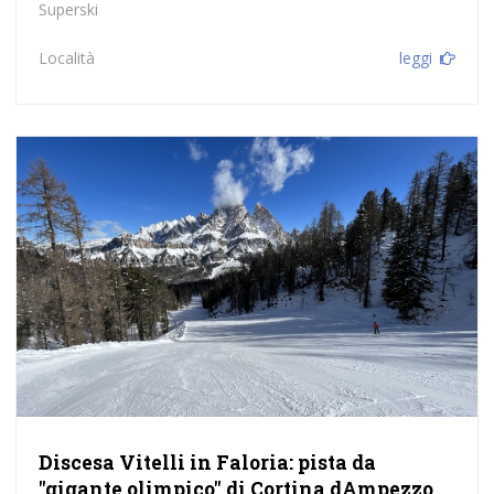
Superski
Località
leggi
Discesa Vitelli in Faloria: pista da
"gigante olimpico" di Cortina dAmpezzo