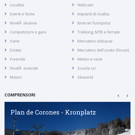
Località
Webcam
Eventi e feste
Impianti di risalita
NovitÃ skiaree
Itinerari fuoripista
Competizioni e gare
Trekking, MTB e ferrate
Varie
Mercatino skibazar
Estate
Mercatino dell'usato (forum)
Freeride
Meteo e neve
NovitÃ aziende
Scuola sci
Motori
Skiworld
COMPRENSORI
Plan de Corones - Kronplatz