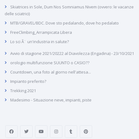
Skiatrices in Sole, Dum Nos Somniamus Nivem (ovvero: le vacanze
delle sciatrici)
MTB/GRAVEL/BDC. Dove sto pedalando, dove ho pedalato
FreeClimbing_Arrampicata Libera
Lo sci Ã¨ un'industria in salute?
Avvio di stagione 2021/20222 al Diavolezza (Engadina) - 23/10/2021
orologio multifunzione SUUNTO o CASIO??
Countdown, una foto al giorno nell'attesa...
Impianto preferito?
Trekking 2021
Madesimo - Situazione neve, impianti, piste