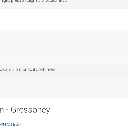
miglio presso i Laghetti di S. Leonardo
iovia, sullo sfondo il Conturines
n - Gressoney