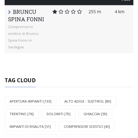
BRUNCU
255 m
4 km
SPINA FONNI
Comprensorio
sciistico di Bruncu
Spina Fonni in
Sardegna
TAG CLOUD
APERTURA IMPIANTI [133]
ALTO ADIGE - SUDTIROL [80]
TRENTINO [76]
DOLOMITI [70]
GHIACCIAI [59]
IMPIANTI DI RISALITA [51]
COMPRENSORI SCIISTICI [43]