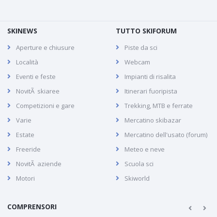
SKINEWS
TUTTO SKIFORUM
Aperture e chiusure
Piste da sci
Località
Webcam
Eventi e feste
Impianti di risalita
NovitÃ skiaree
Itinerari fuoripista
Competizioni e gare
Trekking, MTB e ferrate
Varie
Mercatino skibazar
Estate
Mercatino dell'usato (forum)
Freeride
Meteo e neve
NovitÃ aziende
Scuola sci
Motori
Skiworld
COMPRENSORI