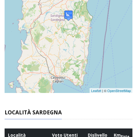
Leaflet
| ©
OpenStreetMap
LOCALITÀ SARDEGNA
Località
Voto Utenti
Dislivello
Km
Piste