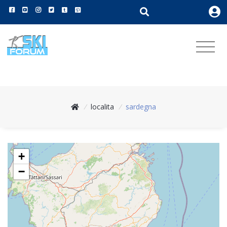
/
localita
/
sardegna
+
−