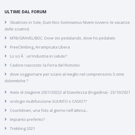
ULTIME DAL FORUM
Skiatrices in Sole, Dum Nos Somniamus Nivem (ovvero: le vacanze
delle sciatrici)
MTB/GRAVEL/BDC. Dove sto pedalando, dove ho pedalato
FreeClimbing_Arrampicata Libera
Lo sci Ã¨ un'industria in salute?
Cadore nascosto: la Forra del Romotoi
dove soggiornare per sciare al meglio nel comprensorio 3 cime
dolomitiche ?
Avvio di stagione 2021/20222 al Diavolezza (Engadina) - 23/10/2021
orologio multifunzione SUUNTO o CASIO??
Countdown, una foto al giorno nell'attesa...
Impianto preferito?
Trekking 2021