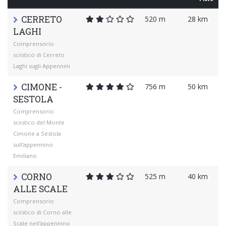
CERRETO
520 m
28 km
LAGHI
Comprensorio
sciistico di Cerreto
Laghi sugli Appennini
CIMONE -
756 m
50 km
SESTOLA
Comprensorio
sciistico del Monte
Cimone a Sestola
sull'appennino
Emiliano
CORNO
525 m
40 km
ALLE SCALE
Comprensorio
sciistico di Corno alle
Scale nell'appennino