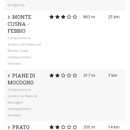
bolognese
MONTE
863 m
25 km
CUSNA -
FEBBIO
Comprensorio
sciistico di Febbio sul
Monte Cusna
nell'appennino
emiliano
PIANE DI
317 m
7 km
MOCOGNO
Comprensorio
sciistico di Piane di
Mocogno
nell'appennino
emiliano
PRATO
350 m
14 km