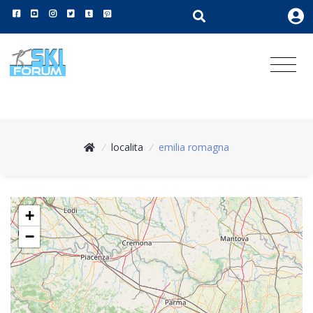
/
localita
/
emilia romagna
+
−