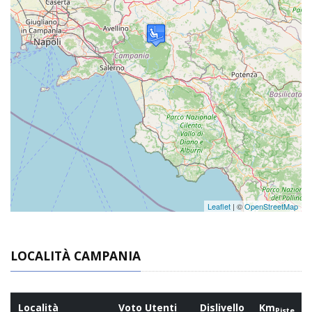
Leaflet
| ©
OpenStreetMap
LOCALITÀ CAMPANIA
Località
Voto Utenti
Dislivello
Km
Piste