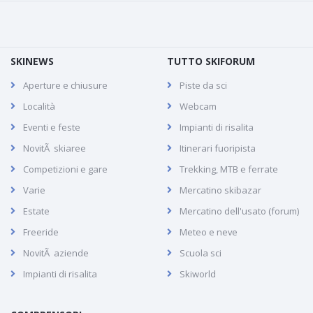
SKINEWS
TUTTO SKIFORUM
Aperture e chiusure
Piste da sci
Località
Webcam
Eventi e feste
Impianti di risalita
NovitÃ skiaree
Itinerari fuoripista
Competizioni e gare
Trekking, MTB e ferrate
Varie
Mercatino skibazar
Estate
Mercatino dell'usato (forum)
Freeride
Meteo e neve
NovitÃ aziende
Scuola sci
Impianti di risalita
Skiworld