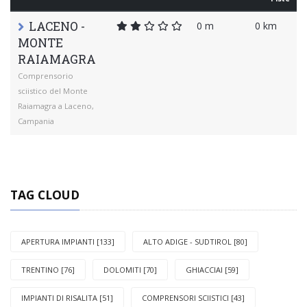
LACENO -
0 m
0 km
MONTE
RAIAMAGRA
Comprensorio
sciistico del Monte
Raiamagra a Laceno,
Campania
TAG CLOUD
APERTURA IMPIANTI [133]
ALTO ADIGE - SUDTIROL [80]
TRENTINO [76]
DOLOMITI [70]
GHIACCIAI [59]
IMPIANTI DI RISALITA [51]
COMPRENSORI SCIISTICI [43]