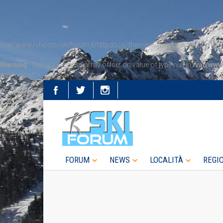
/var/www/vhosts/skiforum.it/httpdocs/themesf/gallery-index.php on l
Warning
: Trying to access array offset on value of type null in
/var/www
not-logged">
FORUM
NEWS
LOCALITÀ
REGI