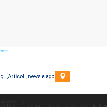
imenti
ag. [Articoli, news e approfondimenti]
he delle visite.
_catrif" in
e i dati per la profilazione degli utenti. Navigando nel sito
(qua
ry-index.php:628 Stack trace: #0 {main} thrown in