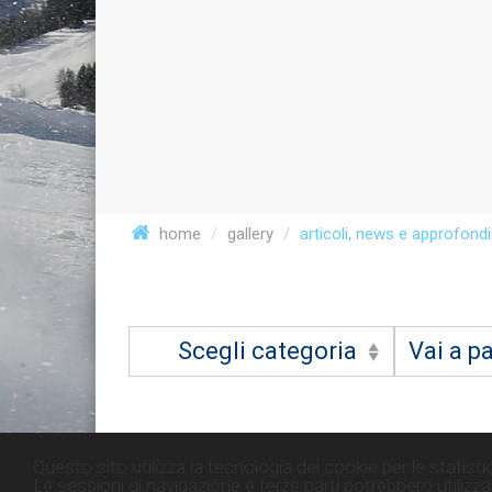
home
gallery
articoli, news e approfond
Scegli categoria
Vai a p
Questo sito utilizza la tecnologia dei cookie per le statistic
Fatal error
: Uncaught Error: Undefined constant "pics
Le sessioni di navigazione e terze parti potrebbero utilizzar
/var/www/vhosts/skiforum.it/httpdocs/themesf/galle