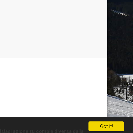
Got it!
lsiasi azione tu compia diversa dalla