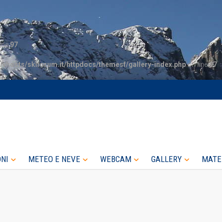
ine
97
/vhosts/skiforum.it/httpdocs/themesf/gallery-index.php
on line
97
ONI
METEO E NEVE
WEBCAM
GALLERY
MATE