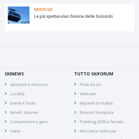
SKIFOCUS
Le più spettacolari funivie delle Dolomiti
SKINEWS
TUTTO SKIFORUM
Aperture e chiusure
Piste da sci
Località
Webcam
Eventi e feste
Impianti di risalita
NovitÃ skiaree
Itinerari fuoripista
Competizioni e gare
Trekking, MTB e ferrate
Varie
Mercatino skibazar