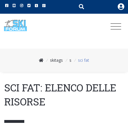
/
skitags
/
s
/
sci fat
SCI FAT: ELENCO DELLE
RISORSE