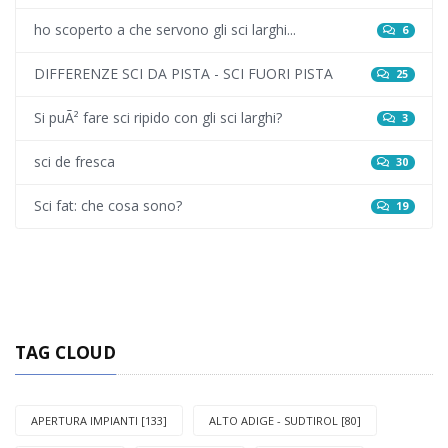
ho scoperto a che servono gli sci larghi...
6
DIFFERENZE SCI DA PISTA - SCI FUORI PISTA
25
Si puÃ² fare sci ripido con gli sci larghi?
3
sci de fresca
30
Sci fat: che cosa sono?
19
TAG CLOUD
APERTURA IMPIANTI [133]
ALTO ADIGE - SUDTIROL [80]