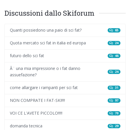
Discussioni dallo Skiforum
Quanti possiedono una paio di sci fat?
65
Quota mercato sci fat in italia ed europa
24
futuro dello sci fat
46
Ã¨ una mia impressione o i fat danno
24
assuefazione?
come allargare i rampanti per sci fat
31
NON COMPRATE I FAT-SKI!!!!
97
VOI CE L'AVETE PICCOLO!!!!!
70
domanda tecnica
29