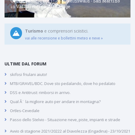
Comprensorio sciistico di Reinswald - San Martino
in Val Sarentino, Alto Adige
Turismo
e comprensori sciistici.
vai alle recensione e bollettini meteo e neve »
ULTIME DAL FORUM
skifosi friulani aiuto!
MTB/GRAVEL/BDC. Dove sto pedalando, dove ho pedalato
DSS e Antitrust: rimborsi in arrivo.
Qual Ã¨ la migliore auto per andare in montagna?
Ortles-Cevedale
Passo dello Stelvio - Situazione neve, piste, impianti e strade
Avvio di stagione 2021/20222 al Diavolezza (Engadina) - 23/10/2021