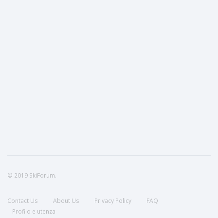
© 2019 SkiForum.
Contact Us
About Us
Privacy Policy
FAQ
Profilo e utenza