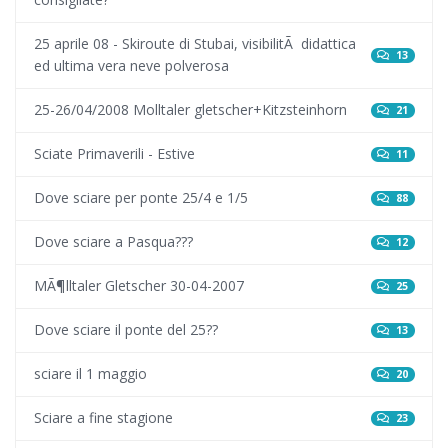
25 aprile 08 - Skiroute di Stubai, visibilitÃ didattica
13
ed ultima vera neve polverosa
25-26/04/2008 Molltaler gletscher+Kitzsteinhorn
21
Sciate Primaverili - Estive
11
Dove sciare per ponte 25/4 e 1/5
88
Dove sciare a Pasqua???
12
MÃ¶lltaler Gletscher 30-04-2007
25
Dove sciare il ponte del 25??
13
sciare il 1 maggio
20
Sciare a fine stagione
23