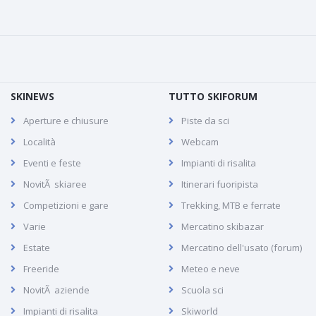
SKINEWS
TUTTO SKIFORUM
Aperture e chiusure
Piste da sci
Località
Webcam
Eventi e feste
Impianti di risalita
NovitÃ skiaree
Itinerari fuoripista
Competizioni e gare
Trekking, MTB e ferrate
Varie
Mercatino skibazar
Estate
Mercatino dell'usato (forum)
Freeride
Meteo e neve
NovitÃ aziende
Scuola sci
Impianti di risalita
Skiworld