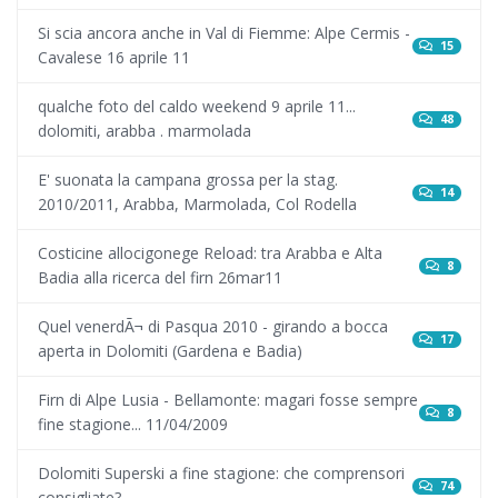
Si scia ancora anche in Val di Fiemme: Alpe Cermis -
15
Cavalese 16 aprile 11
qualche foto del caldo weekend 9 aprile 11...
48
dolomiti, arabba . marmolada
E' suonata la campana grossa per la stag.
14
2010/2011, Arabba, Marmolada, Col Rodella
Costicine allocigonege Reload: tra Arabba e Alta
8
Badia alla ricerca del firn 26mar11
Quel venerdÃ¬ di Pasqua 2010 - girando a bocca
17
aperta in Dolomiti (Gardena e Badia)
Firn di Alpe Lusia - Bellamonte: magari fosse sempre
8
fine stagione... 11/04/2009
Dolomiti Superski a fine stagione: che comprensori
74
consigliate?