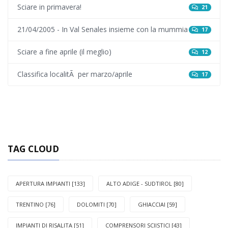
Sciare in primavera!
21
21/04/2005 - In Val Senales insieme con la mummia
17
Sciare a fine aprile (il meglio)
12
Classifica localitÃ per marzo/aprile
17
TAG CLOUD
APERTURA IMPIANTI [133]
ALTO ADIGE - SUDTIROL [80]
TRENTINO [76]
DOLOMITI [70]
GHIACCIAI [59]
IMPIANTI DI RISALITA [51]
COMPRENSORI SCIISTICI [43]