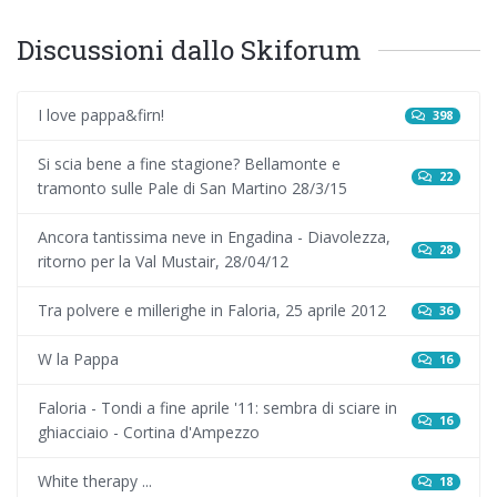
Discussioni dallo Skiforum
I love pappa&firn!
398
Si scia bene a fine stagione? Bellamonte e
22
tramonto sulle Pale di San Martino 28/3/15
Ancora tantissima neve in Engadina - Diavolezza,
28
ritorno per la Val Mustair, 28/04/12
Tra polvere e millerighe in Faloria, 25 aprile 2012
36
W la Pappa
16
Faloria - Tondi a fine aprile '11: sembra di sciare in
16
ghiacciaio - Cortina d'Ampezzo
White therapy ...
18