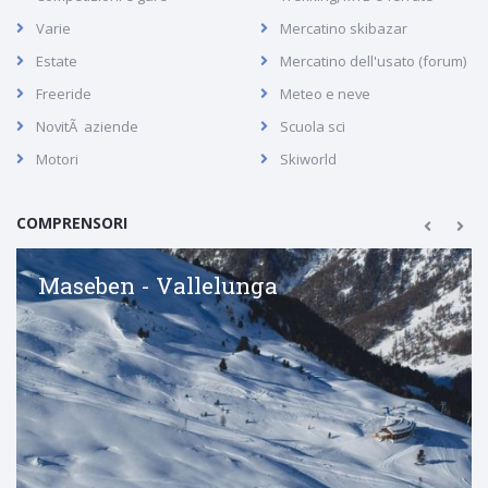
Varie
Mercatino skibazar
Estate
Mercatino dell'usato (forum)
Freeride
Meteo e neve
NovitÃ aziende
Scuola sci
Motori
Skiworld
COMPRENSORI
Maseben - Vallelunga