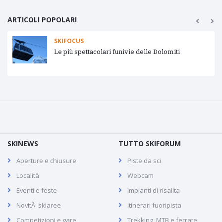
ARTICOLI POPOLARI
SKIFOCUS
Le più spettacolari funivie delle Dolomiti
SKINEWS
TUTTO SKIFORUM
Aperture e chiusure
Piste da sci
Località
Webcam
Eventi e feste
Impianti di risalita
NovitÃ skiaree
Itinerari fuoripista
Competizioni e gare
Trekking, MTB e ferrate