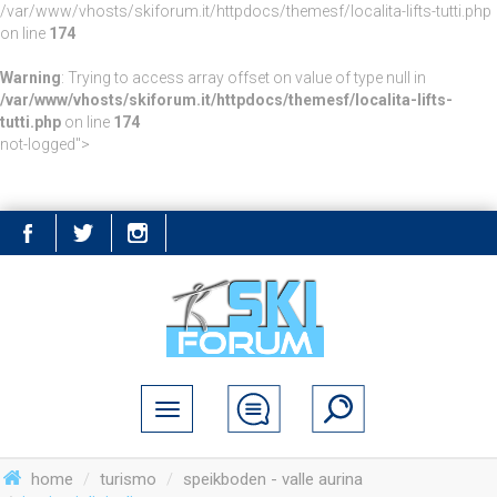
/var/www/vhosts/skiforum.it/httpdocs/themesf/localita-lifts-tutti.php
on line
174
Warning
: Trying to access array offset on value of type null in
/var/www/vhosts/skiforum.it/httpdocs/themesf/localita-lifts-
tutti.php
on line
174
not-logged">
home
turismo
speikboden - valle aurina