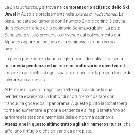
La
pista Schatzberg
si trova nel
comprensorio sciistico dello Ski
Juwel
in Austria e precisamente nella
skiarea di Wildschönau
. La
pista, indicata solitamente con il numero 2 nelle cartine, è servita
dal secondo tronco della cabinovia Schatzbergbahn. La pista
Schatzberg si può prendere o arrivando dal collegamento con
Alpbach oppure scendendo dalla cabinovia, girando verso
sinistra.
La prima parte corre a fianco degli impianti di risalita e presenta
una
media pendenza ed un terreno molto vario e divertente
. La
larghezza permette ad ogni sciatore di scegliere la propria linea e di
interpretarla al meglio.
Al termine di questo magnifico tratto la pista riduce la sua
pendenza e presenta un tratto "di scorrimento" da fare con
tranquillità godendosi il panorama. A questo punto la Schatzberg
torna ad aumentare la propria pendenza e si fa più stretta fino ad
arrivare alla stazione intermedia della omonima cabinovia.
Attenzione in questo ultimo tratto agli altri numerosi turisti
che
affollano il rifugio o che arrivano da altre piste.