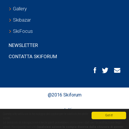
Gallery
Skibazar
SkiFocus
NEWSLETTER
CONTATTA SKIFORUM
@2016 Skiforum
contatti
Questo sito utilizza la tecnologia dei cookie per le statistiche delle
Got it!
visite.
Le sessioni di navigazione e terze parti potrebbero utilizzare i dati per la profilazione degli
info legali
utenti. Navigando nel sito
(qualsiasi azione tu compia diversa dalla chiusura di questo