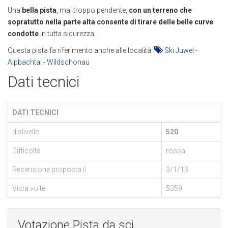
Una
bella pista
, mai troppo pendente,
con un terreno che
sopratutto nella parte alta consente di tirare delle belle curve
condotte
in tutta sicurezza.
Questa pista fa riferimento anche alle località:
Ski Juwel -
Alpbachtal - Wildschonau
Dati tecnici
DATI TECNICI
dislivello
520
Difficoltà
rossa
Recensione proposta il
3/1/13
Vista volte
5359
Votazione Pista da sci