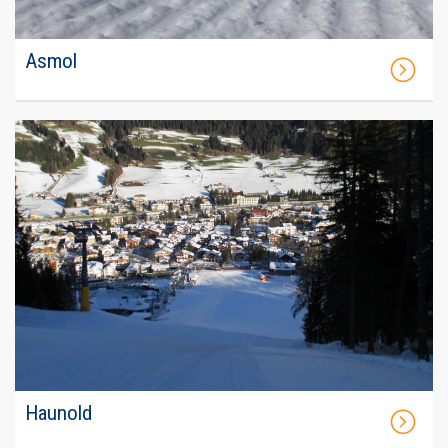
Asmol
Haunold