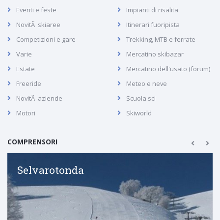
Eventi e feste
Impianti di risalita
NovitÃ skiaree
Itinerari fuoripista
Competizioni e gare
Trekking, MTB e ferrate
Varie
Mercatino skibazar
Estate
Mercatino dell'usato (forum)
Freeride
Meteo e neve
NovitÃ aziende
Scuola sci
Motori
Skiworld
COMPRENSORI
Selvarotonda