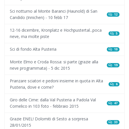
Sci notturno al Monte Baranci (Haunold) di San
12
Candido (Innichen) - 10 febb 17
12-16 dicembre, Kronplatz e Hochpustertal...poca
5
neve, ma molte piste
Sci di fondo Alta Pusteria
10
Monte Elmo e Croda Rossa: si parte (grazie alla
19
neve programmata) - 5 dic 2015
Pranzare sciatori e pedoni insieme in quota in Alta
6
Pusteria, dove e come?
Giro delle Cime: dalla Val Pusteria a Padola Val
47
Comelico in 103 foto - febbraio 2015
Grazie ENEL! Dolomiti di Sesto a sorpresa
33
28/01/2015