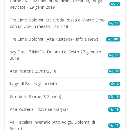
Come era il 3Zinnen prima delle, toccatina, mega
7
nevicate - 29 genn 2019
Tre Cime Dolomiti: tra Croda Rossa e Monte Elmo
17
con un USP in mezzo - 7 dic 18
Tre Cime Dolomiti (Alta Pusteria) - Info e News
188
say Drei... ZINNEN! Dolomiti di Sesto 27 gennaio
17
2018
Alta Pusteria 23/01/2018
39
Lago di Braies ghiacciato
6
Giro delle 3 cime (3 Zinnen)
19
Alta Pusteria - dove se magna?
19
Val Fiscalina invernale (Alto Adige, Dolomiti di
11
Sesto)