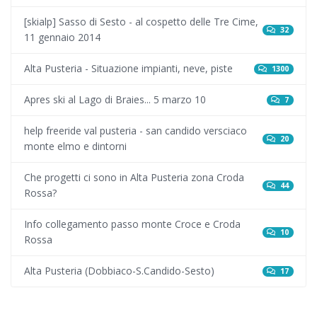
[skialp] Sasso di Sesto - al cospetto delle Tre Cime,
32
11 gennaio 2014
Alta Pusteria - Situazione impianti, neve, piste
1300
Apres ski al Lago di Braies... 5 marzo 10
7
help freeride val pusteria - san candido versciaco
20
monte elmo e dintorni
Che progetti ci sono in Alta Pusteria zona Croda
44
Rossa?
Info collegamento passo monte Croce e Croda
10
Rossa
Alta Pusteria (Dobbiaco-S.Candido-Sesto)
17