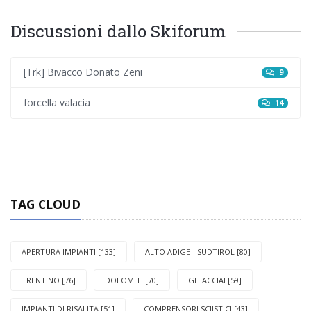
Discussioni dallo Skiforum
[Trk] Bivacco Donato Zeni
9
forcella valacia
14
TAG CLOUD
APERTURA IMPIANTI [133]
ALTO ADIGE - SUDTIROL [80]
TRENTINO [76]
DOLOMITI [70]
GHIACCIAI [59]
IMPIANTI DI RISALITA [51]
COMPRENSORI SCIISTICI [43]