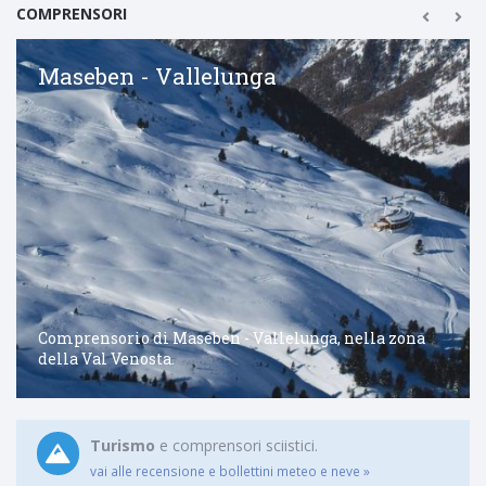
COMPRENSORI
Maseben - Vallelunga
Comprensorio di Maseben - Vallelunga, nella zona
della Val Venosta.
Turismo
e comprensori sciistici.
vai alle recensione e bollettini meteo e neve »