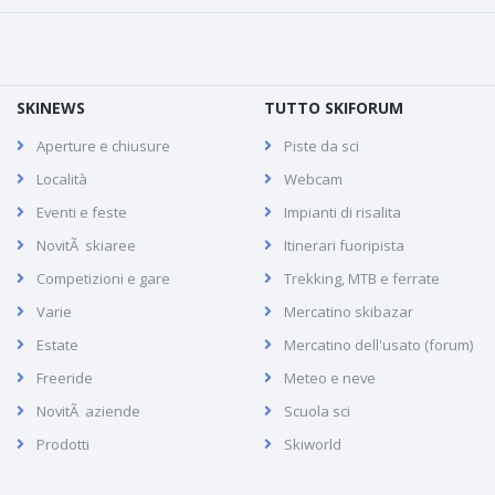
SKINEWS
TUTTO SKIFORUM
Aperture e chiusure
Piste da sci
Località
Webcam
Eventi e feste
Impianti di risalita
NovitÃ skiaree
Itinerari fuoripista
Competizioni e gare
Trekking, MTB e ferrate
Varie
Mercatino skibazar
Estate
Mercatino dell'usato (forum)
Freeride
Meteo e neve
NovitÃ aziende
Scuola sci
Prodotti
Skiworld