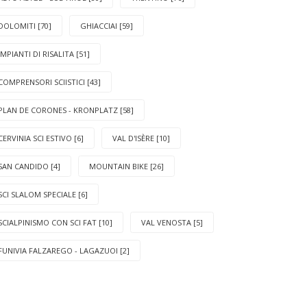
DOLOMITI [70]
GHIACCIAI [59]
IMPIANTI DI RISALITA [51]
COMPRENSORI SCIISTICI [43]
PLAN DE CORONES - KRONPLATZ [58]
CERVINIA SCI ESTIVO [6]
VAL D'ISÈRE [10]
SAN CANDIDO [4]
MOUNTAIN BIKE [26]
SCI SLALOM SPECIALE [6]
SCIALPINISMO CON SCI FAT [10]
VAL VENOSTA [5]
FUNIVIA FALZAREGO - LAGAZUOI [2]