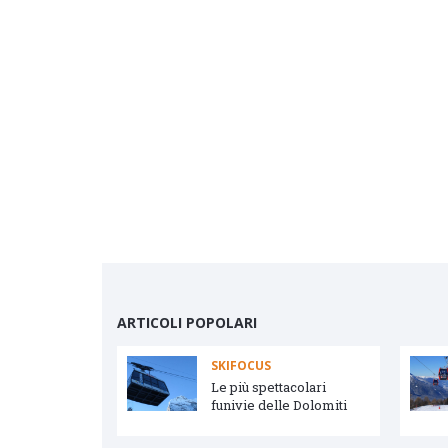
ARTICOLI POPOLARI
SKIFOCUS
vetta e Arabba
Le più spettacolari
funivie delle Dolomiti