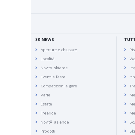
SKINEWS
TUTT
Aperture e chiusure
Pis
Val di Fassa
Località
We
NovitÃ skiaree
Imp
Eventi e feste
Iti
Comprensorio sciistico della
Competizioni e gare
Tr
Val di Fassa nel Dolomiti
Varie
Me
Superski
Estate
Me
Freeride
Me
NovitÃ aziende
Scu
Prodotti
Sk