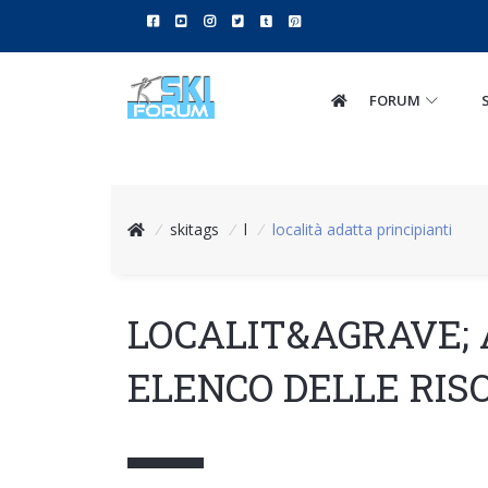
FORUM
/
skitags
/
l
/
località adatta principianti
LOCALIT&AGRAVE; 
ELENCO DELLE RIS