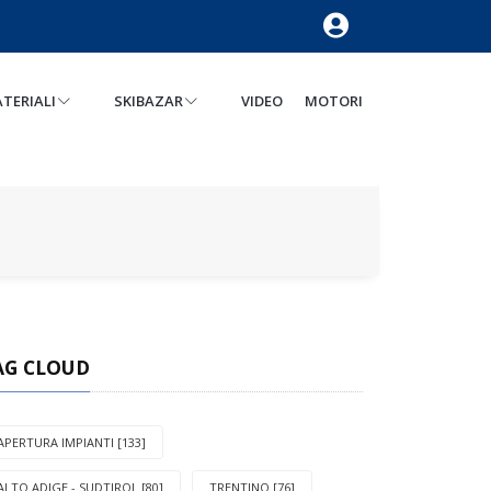
TERIALI
SKIBAZAR
VIDEO
MOTORI
AG CLOUD
APERTURA IMPIANTI [133]
ALTO ADIGE - SUDTIROL [80]
TRENTINO [76]