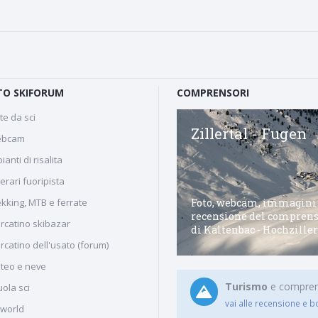
O SKIFORUM
COMPRENSORI
te da sci
San Vito di Cadore
Zillertal - Fugen
bcam
ianti di risalita
nerari fuoripista
Foto, webcam, immagini
ekking, MTB e ferrate
Comprensorio sciistico di San
recensione del comprens
rcatino skibazar
Vito di Cadore nel Val Boite
di Kaltenbac - Hochziller
rcatino dell'usato (forum)
teo e neve
Turismo
e comprenso
ola sci
vai alle recensione e b
iworld