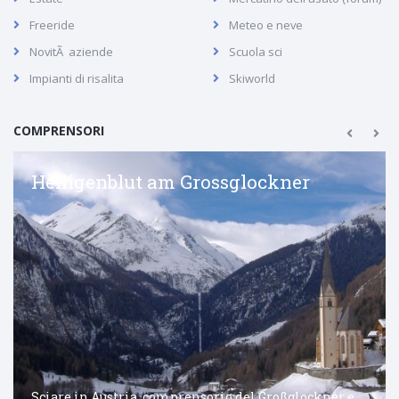
Freeride
Meteo e neve
NovitÃ aziende
Scuola sci
Impianti di risalita
Skiworld
COMPRENSORI
Heiligenblut am Grossglockner
Sciare in Austria, comprensorio del Großglockner e