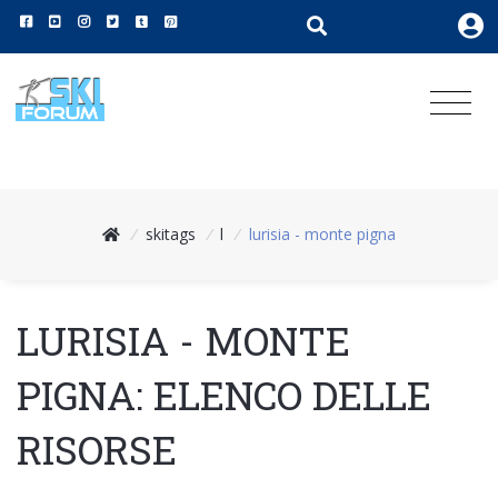
/
skitags
/
l
/
lurisia - monte pigna
LURISIA - MONTE
PIGNA: ELENCO DELLE
RISORSE