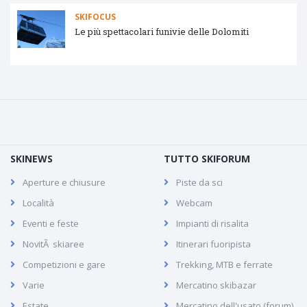
SKIFOCUS
Le più spettacolari funivie delle Dolomiti
SKINEWS
TUTTO SKIFORUM
Aperture e chiusure
Piste da sci
Località
Webcam
Eventi e feste
Impianti di risalita
NovitÃ skiaree
Itinerari fuoripista
Competizioni e gare
Trekking, MTB e ferrate
Varie
Mercatino skibazar
Estate
Mercatino dell'usato (forum)