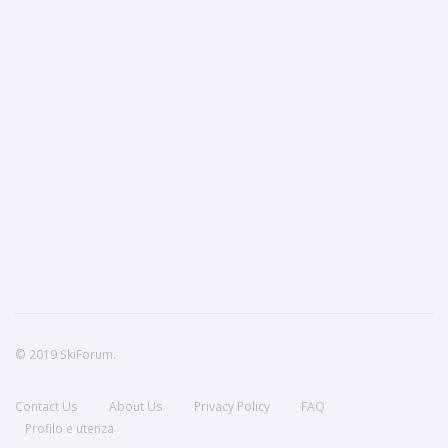
© 2019 SkiForum.
Contact Us
About Us
Privacy Policy
FAQ
Profilo e utenza