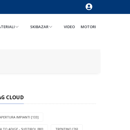
TERIALI
SKIBAZAR
VIDEO
MOTORI
AG CLOUD
APERTURA IMPIANTI [133]
ALTO ADIGE - SUDTIROL [80]
TRENTINO [76]