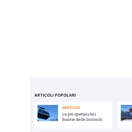
ARTICOLI POPOLARI
SKIFOCUS
vetta e Arabba
Le più spettacolari
funivie delle Dolomiti