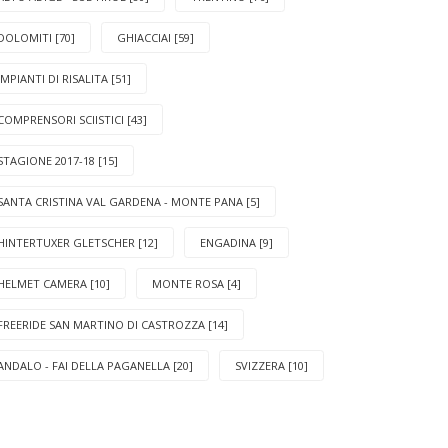
DOLOMITI [70]
GHIACCIAI [59]
IMPIANTI DI RISALITA [51]
COMPRENSORI SCIISTICI [43]
STAGIONE 2017-18 [15]
SANTA CRISTINA VAL GARDENA - MONTE PANA [5]
HINTERTUXER GLETSCHER [12]
ENGADINA [9]
HELMET CAMERA [10]
MONTE ROSA [4]
FREERIDE SAN MARTINO DI CASTROZZA [14]
ANDALO - FAI DELLA PAGANELLA [20]
SVIZZERA [10]