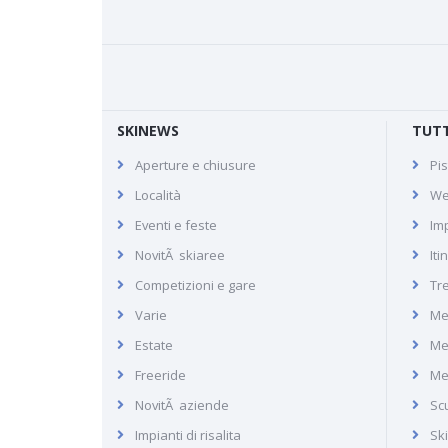
SKINEWS
TUTT
Aperture e chiusure
Pis
Macugnaga
Località
We
Eventi e feste
Imp
NovitÃ skiaree
Iti
Macugnaga, località sciistica
Competizioni e gare
Tr
del Piemonte. Passo Moro e
Varie
Me
Alpe Burki.
Estate
Me
Freeride
Me
NovitÃ aziende
Scu
Impianti di risalita
Sk