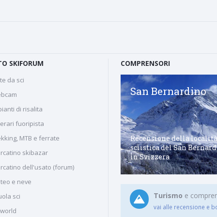
O SKIFORUM
COMPRENSORI
te da sci
Arabba
San Bernardino
bcam
ianti di risalita
nerari fuoripista
Comprensorio sciistico di
Recensione della localit
ekking, MTB e ferrate
Arabba nel cuore delle
sciistica del San Bernar
rcatino skibazar
dolomiti venete
in Svizzera
rcatino dell'usato (forum)
teo e neve
Turismo
e comprenso
ola sci
vai alle recensione e b
iworld