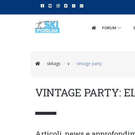
FORUM
/
skitags
/
v
/
vintage party
VINTAGE PARTY: E
Articoli, news e approfondi