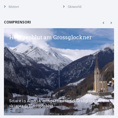
Motori
Skiworld
COMPRENSORI
Heiligenblut am Grossglockner
Sciare in Austria, comprensorio del Großglockner e
skiarea di Heiligenblut