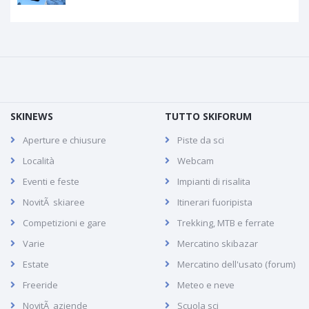
SKINEWS
TUTTO SKIFORUM
Aperture e chiusure
Piste da sci
Località
Webcam
Eventi e feste
Impianti di risalita
NovitÃ skiaree
Itinerari fuoripista
Competizioni e gare
Trekking, MTB e ferrate
Varie
Mercatino skibazar
Estate
Mercatino dell'usato (forum)
Freeride
Meteo e neve
NovitÃ aziende
Scuola sci