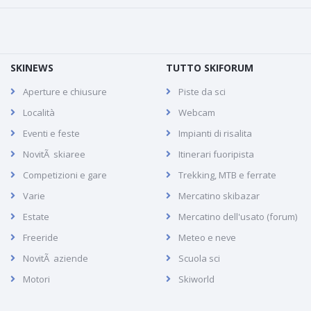
SKINEWS
TUTTO SKIFORUM
Aperture e chiusure
Piste da sci
Località
Webcam
Eventi e feste
Impianti di risalita
NovitÃ skiaree
Itinerari fuoripista
Competizioni e gare
Trekking, MTB e ferrate
Varie
Mercatino skibazar
Estate
Mercatino dell'usato (forum)
Freeride
Meteo e neve
NovitÃ aziende
Scuola sci
Motori
Skiworld