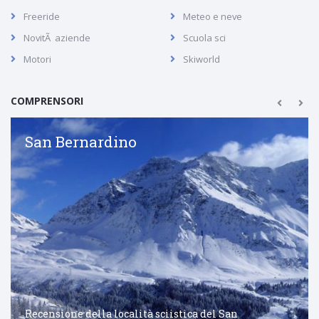
Freeride
Meteo e neve
NovitÃ aziende
Scuola sci
Motori
Skiworld
COMPRENSORI
San Bernardino
Recensione della località sciistica del San