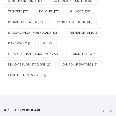
APERTURA IMPIANTI [133]
ALTO ADIGE - SUDTIROL [80]
TRENTINO [76]
DOLOMITI [70]
GHIACCIAI [59]
IMPIANTI DI RISALITA [51]
COMPRENSORI SCIISTICI [43]
MALGA CIAPELA - MARMOLADA [33]
FREERIDE CERVINIA [2]
PIANCAVALLO [9]
SCI [15]
CRISSOLO - PIAN REGINA - MONVISO [5]
MONTE ROSA [4]
NEVICATE FUORI STAGIONE [20]
CAMPO IMPERATORE [15]
CANALE STAUNIES NORD [3]
ARTICOLI POPOLARI