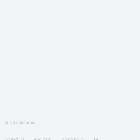
© 2019 SkiForum.
Contact Us
About Us
Privacy Policy
FAQ