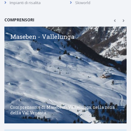
Impianti di risalita
Skiworld
COMPRENSORI
Maseben - Vallelunga
Comprensorio di Maseben - Vallelunga, nella zona
della Val Venosta.