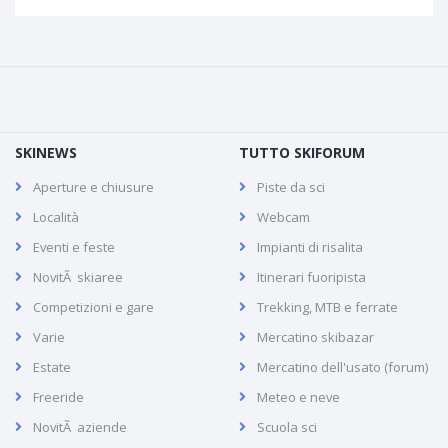
SKINEWS
TUTTO SKIFORUM
Aperture e chiusure
Piste da sci
Località
Webcam
Eventi e feste
Impianti di risalita
NovitÃ skiaree
Itinerari fuoripista
Competizioni e gare
Trekking, MTB e ferrate
Varie
Mercatino skibazar
Estate
Mercatino dell'usato (forum)
Freeride
Meteo e neve
NovitÃ aziende
Scuola sci