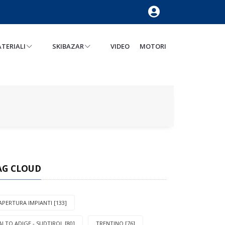
TERIALI
SKIBAZAR
VIDEO
MOTORI
AG CLOUD
APERTURA IMPIANTI [133]
ALTO ADIGE - SUDTIROL [80]
TRENTINO [76]