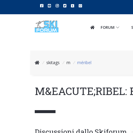
FORUM
/
skitags
/
m
/
méribel
M&EACUTE;RIBEL: 
Discussioni dallo Skiforum