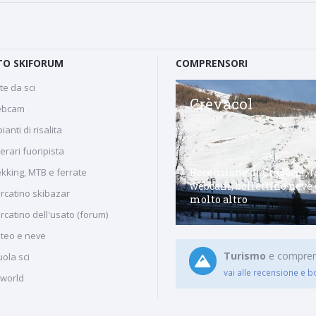
O SKIFORUM
COMPRENSORI
te da sci
Val Formica
Crèvacol
bcam
ianti di risalita
nerari fuoripista
Comprensorio sciistico della
Recensione di Crevacol, f
ekking, MTB e ferrate
Val Formica sull'Altopiano di
webcam, bollettino neve 
rcatino skibazar
Asiago
molto altro
rcatino dell'usato (forum)
teo e neve
Turismo
e comprenso
ola sci
vai alle recensione e b
iworld