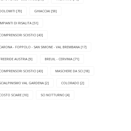
DOLOMITI [70]
GHIACCIAI [59]
IMPIANTI DI RISALITA [51]
COMPRENSORI SCIISTICI [43]
CARONA - FOPPOLO - SAN SIMONE - VAL BREMBANA [17]
FREERIDE AUSTRIA [9]
BREUIL - CERVINIA [71]
COMPRENSORI SCIISTICI [43]
MASCHERE DA SCI [18]
SCIALPINISMO VAL GARDENA [2]
COLORADO [2]
COSTO SCIARE [10]
SCI NOTTURNO [4]