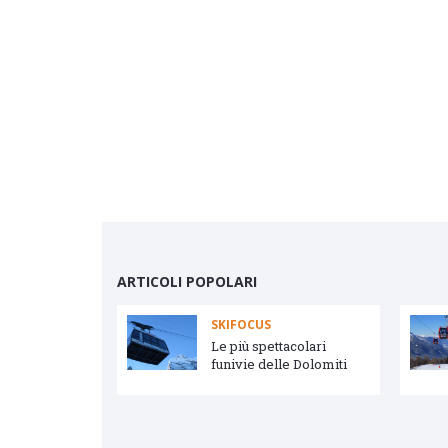
ARTICOLI POPOLARI
SKIFOCUS
vetta e Arabba
Le più spettacolari
funivie delle Dolomiti