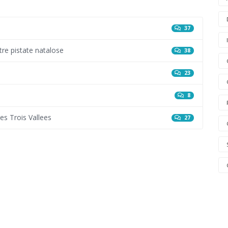
37
stre pistate natalose
38
23
8
Les Trois Vallees
27