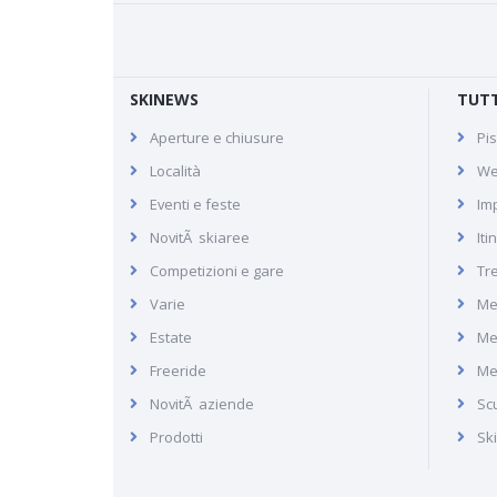
SKINEWS
TUTT
Aperture e chiusure
Pis
Bivio - Julier Pass
Località
We
Eventi e feste
Imp
NovitÃ skiaree
Iti
Recensione, foto,
Competizioni e gare
Tr
informazioni e immagini di
Varie
Me
Bivio in Svizzera
Estate
Me
Freeride
Me
NovitÃ aziende
Scu
Prodotti
Sk